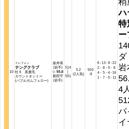
稍
ハ
特
ー
14
ダ
6
-
13
-
9
-
22
坂井瑛
ドレフォン
岩
テングクラブ
(岩手)
514
2
-
8
-
5
-
6
5.2
503
10
☆
55.0
│
牡 6 黒鹿毛
4
-
5
-
4
-
16
(2人気)
-9
56
新田守
501
カウントオンミー
1
-
7
-
5
-
11
(岩手)
(バブルガムフェロー)
4
5
パ
イ