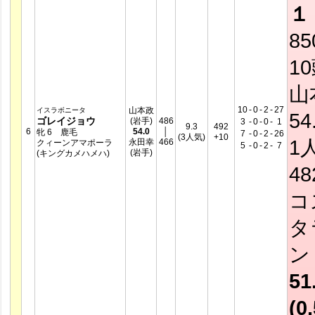
１
8
1
山
10
-
0
-
2
-
27
山本政
イスラボニータ
54
ゴレイジョウ
(岩手)
486
3
-
0
-
0
-
1
9.3
492
6
54.0
│
牝 6 鹿毛
7
-
0
-
2
-
26
(3人気)
+10
1
永田幸
466
クィーンアマポーラ
5
-
0
-
2
-
7
(岩手)
(キングカメハメハ)
4
コ
タ
51
(0.