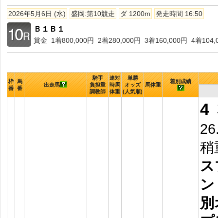
2026年5月6日 (水)
盛岡:第10競走
ダ 1200m
発走時間 16:50
Ｂ１Ｂ１
賞金 1着800,000円 2着280,000円 3着160,000円 4着104,
騎手
連対
単勝
枠
馬
着別成績
出走馬
負担重
時馬
オッズ
馬体重
番
番
調教師
体重
(人気順)
4
26
稍
ス
ン
別