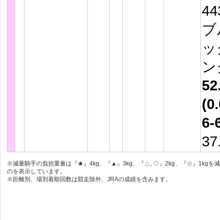
4
ブ
ッ
ン
52
(0.
6-
37
※減量騎手の負担重量は『★』4kg、『▲』3kg、『△, ◇』2kg、『☆』1kgを
のを表示しています。
※距離別、場別着順回数は競走除外、JRAの成績を含みます。