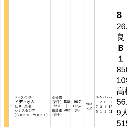
8
26
良
Ｂ
１
8
1
高
8
-
5
-
1
-
27
高橋悠
ドゥラメンテ
56
イディオム
(岩手)
530
96.7
1
-
2
-
0
-
9
503
9
56.0
│
(12人
牡 8 栗毛
7
-
3
-
1
-
18
-12
9
佐藤雅
482
気)
シナスタジア
5
-
1
-
1
-
11
(岩手)
(Ｇｏｎｅ Ｗｅｓｔ)
5