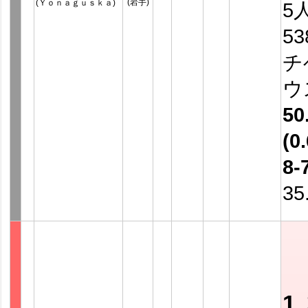
(岩手)
(Ｙｏｎａｇｕｓｋａ)
5
5
チ
ウ
50
(0.
8-
35
1