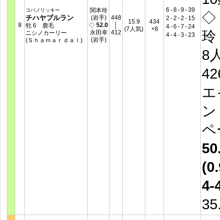
6
-
8
-
9
-
39
関本玲
コパノリッキー
◇
チハヤブルラン
(岩手)
448
2
-
2
-
2
-
15
15.9
434
8
◇
52.0
│
牝 6 鹿毛
4
-
6
-
7
-
24
(7人気)
+8
玲 
永田幸
412
ニシノカーリー
4
-
4
-
3
-
23
(岩手)
(Ｓｈａｍａｒｄａｌ)
8
4
エ
ン
ペ
50
(0.
4-
35