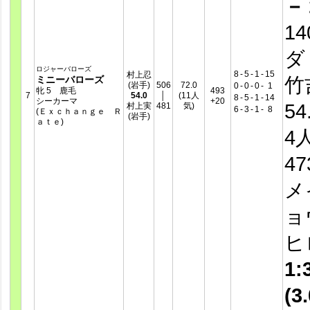
－
14
ダ
ロジャーバローズ
8
-
5
-
1
-
15
村上忍
竹
ミニーバローズ
(岩手)
506
72.0
0
-
0
-
0
-
1
牝 5 鹿毛
493
7
54.0
│
(11人
8
-
5
-
1
-
14
シーカーマ
+20
54
村上実
481
気)
6
-
3
-
1
-
8
(Ｅｘｃｈａｎｇｅ Ｒ
(岩手)
ａｔｅ)
4
4
メ
ョ
ヒ
1:
(3.