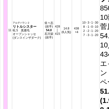
8
1
10
-
3
-
1
-
30
佐々志
アルデバラン２
菅
リトルシスター
(岩手)
428
8
-
1
-
0
-
10
14.8
438
11
54.0
│
牝 5 黒鹿毛
2
-
2
-
1
-
20
(6人気)
+4
54
石川栄
415
オープンシャッセ
7
-
3
-
1
-
20
(岩手)
(ダンスインザダーク)
1
4
エ
ン
ペ
51
(1.