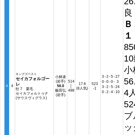
26
良
Ｂ
１
8
1
小
キングズベスト
3
-
2
-
5
-
27
小林凌
セイカフォルゴー
56
(岩手)
514
0
-
0
-
0
-
3
レ
17.6
523
4
4
56.0
│
3
-
2
-
5
-
24
(8人気)
-1
牡 7 栗毛
4
飯田弘
498
0
-
2
-
4
-
10
セイカフォルトゥナ
(岩手)
(サウスヴィグラス)
5
ブ
ッ