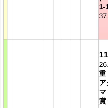
1-
37
1
26
重
ア
マ
賞