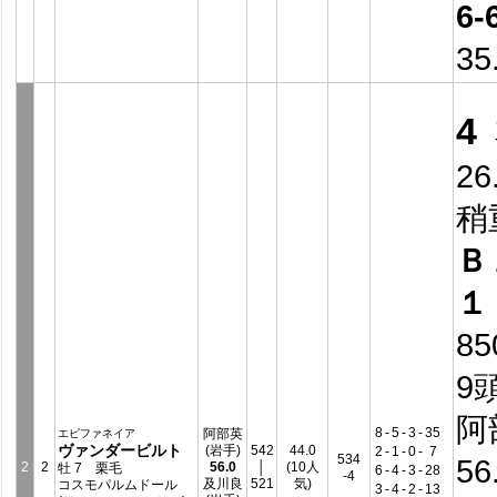
6-
35
4
26
稍
Ｂ
１
8
9
阿
8
-
5
-
3
-
35
阿部英
エピファネイア
ヴァンダービルト
(岩手)
542
44.0
2
-
1
-
0
-
7
534
56
2
2
56.0
│
(10人
牡 7 栗毛
6
-
4
-
3
-
28
-4
及川良
521
気)
コスモパルムドール
3
-
4
-
2
-
13