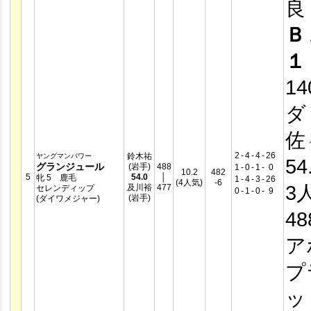
良
Ｂ
１
14
ダ
佐
2
-
4
-
4
-
26
鈴木祐
ヤングマンパワー
54
グランジュール
(岩手)
488
1
-
0
-
1
-
0
10.2
482
5
54.0
│
牝 5 鹿毛
1
-
4
-
3
-
26
(4人気)
-6
3
及川裕
477
セレンディップ
0
-
1
-
0
-
9
(岩手)
(ダイワメジャー)
4
ア
プ
ッ