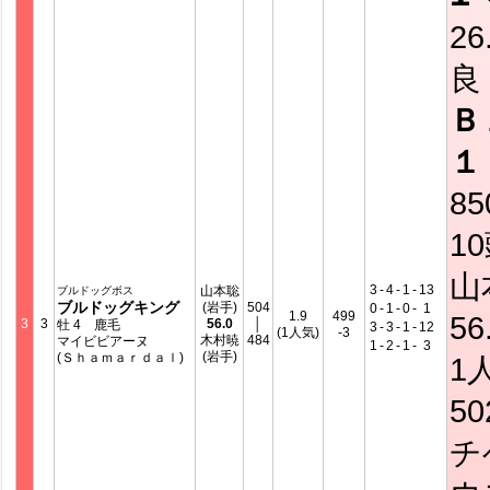
26
良
Ｂ
１
8
1
山
3
-
4
-
1
-
13
山本聡
ブルドッグボス
ブルドッグキング
(岩手)
504
0
-
1
-
0
-
1
1.9
499
56
3
3
56.0
│
牡 4 鹿毛
3
-
3
-
1
-
12
(1人気)
-3
木村暁
484
マイビビアーヌ
1
-
2
-
1
-
3
(岩手)
(Ｓｈａｍａｒｄａｌ)
1
5
チ