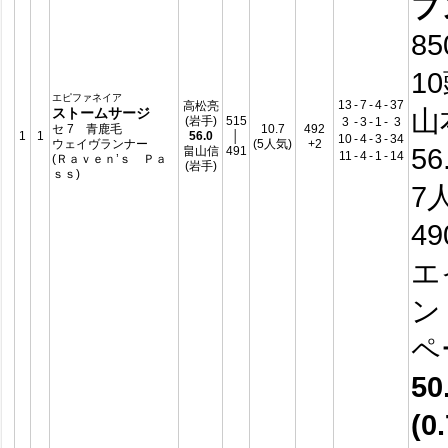
プ
8
1
エピファネイア
13
-
7
-
4
-
37
高松亮
山
ストームサージ
(岩手)
515
3
-
3
-
1
-
3
セ 7 青鹿毛
10.7
492
1
1
56.0
│
10
-
4
-
3
-
34
ウェイヴランナー
(5人気)
+2
56
畠山信
491
11
-
4
-
1
-
14
(Ｒａｖｅｎ’ｓ Ｐａ
(岩手)
ｓｓ)
7
4
エ
ン
ペ
50
(0.