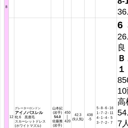
8-
8
36
6
26
良
Ｂ
１
8
1
高
5
-
8
-
6
-
16
山本紀
グレーターロンドン
54
アイノパスレル
(岩手)
450
1
-
7
-
2
-
11
42.3
438
12
54.0
│
牝 6 黒鹿毛
4
-
1
-
4
-
5
(9人気)
-5
7
佐藤雅
420
スカーレットドレス
3
-
7
-
2
-
7
(岩手)
(ホワイトマズル)