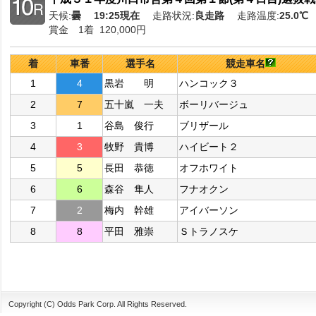
天候:
曇
19:25現在
走路状況:
良走路
走路温度:
25.0℃
賞金 1着 120,000円
着
車番
選手名
競走車名
1
4
黒岩 明
ハンコック３
2
7
五十嵐 一夫
ボーリバージュ
3
1
谷島 俊行
ブリザール
4
3
牧野 貴博
ハイビート２
5
5
長田 恭徳
オフホワイト
6
6
森谷 隼人
フナオクン
7
2
梅内 幹雄
アイバーソン
8
8
平田 雅崇
Ｓトラノスケ
Copyright (C) Odds Park Corp. All Rights Reserved.