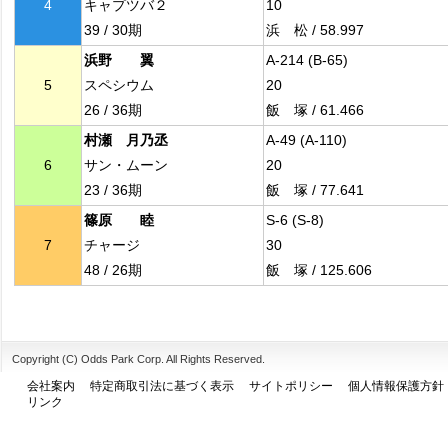
4
キャプツバ２
10
39 / 30期
浜 松 / 58.997
浜野 翼
A-214 (B-65)
5
スペシウム
20
26 / 36期
飯 塚 / 61.466
村瀬 月乃丞
A-49 (A-110)
6
サン・ムーン
20
23 / 36期
飯 塚 / 77.641
篠原 睦
S-6 (S-8)
7
チャージ
30
48 / 26期
飯 塚 / 125.606
Copyright (C) Odds Park Corp. All Rights Reserved.
会社案内
特定商取引法に基づく表示
サイトポリシー
個人情報保護方針
リンク