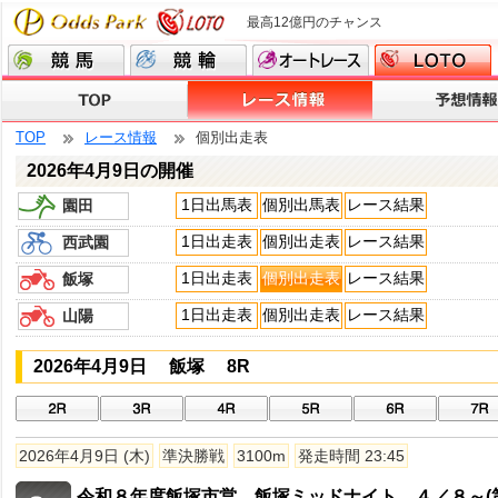
最高12億円のチャンス
TOP
レース情報
個別出走表
2026年4月9日の開催
1日出馬表
個別出馬表
レース結果
園田
1日出走表
個別出走表
レース結果
西武園
1日出走表
個別出走表
レース結果
飯塚
1日出走表
個別出走表
レース結果
山陽
2026年4月9日 飯塚 8R
2026年4月9日 (木)
準決勝戦
3100m
発走時間 23:45
令和８年度飯塚市営 飯塚ミッドナイト ４／８～(