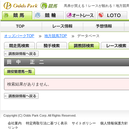
馬券が買える！レースが観れる！地方競
オッズパークTOP
地方競馬TOP
データベース
田 中 正 二
検索結果がありません。
Copyright (C) Odds Park Corp. All Rights Reserved.
会社案内
特定商取引法に基づく表示
サイトポリシー
個人情報保護方針
リンク