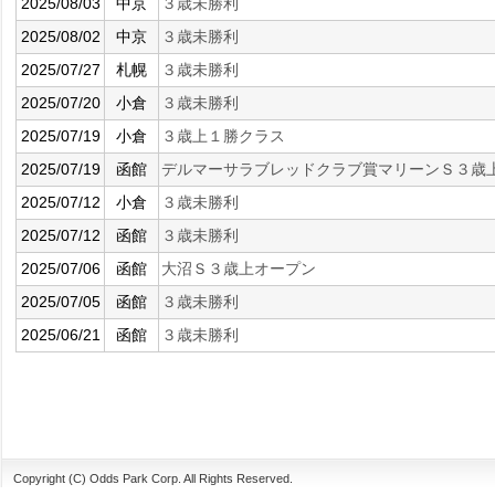
2025/08/03
中京
３歳未勝利
2025/08/02
中京
３歳未勝利
2025/07/27
札幌
３歳未勝利
2025/07/20
小倉
３歳未勝利
2025/07/19
小倉
３歳上１勝クラス
2025/07/19
函館
デルマーサラブレッドクラブ賞マリーンＳ３歳
2025/07/12
小倉
３歳未勝利
2025/07/12
函館
３歳未勝利
2025/07/06
函館
大沼Ｓ３歳上オープン
2025/07/05
函館
３歳未勝利
2025/06/21
函館
３歳未勝利
Copyright (C) Odds Park Corp. All Rights Reserved.