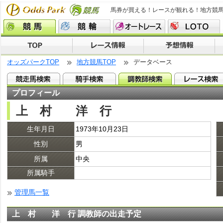
馬券が買える！レースが観れる！地方競
オッズパークTOP
地方競馬TOP
データベース
プロフィール
上 村 洋 行
生年月日
1973年10月23日
性別
男
所属
中央
所属騎手
管理馬一覧
上 村 洋 行 調教師の出走予定