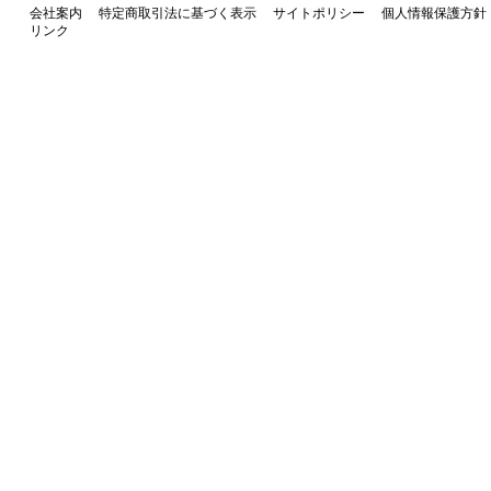
会社案内
特定商取引法に基づく表示
サイトポリシー
個人情報保護方針
リンク