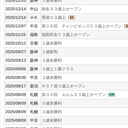
2025/12/20
阪神
２歳未勝利
2025/12/14
中山
師走Ｓ３歳上オープン
2025/12/14
ＨＫ
香港Ｃ３歳上
2025/12/07
中京
第２６回 チャンピオンズＣ３歳上オープン
2025/11/16
福島
福島民友Ｃ３歳上オープン
2025/10/12
京都
２歳未勝利
2025/09/27
阪神
２歳新馬
2025/09/13
阪神
３歳未勝利
2025/09/06
阪神
３歳上１勝クラス
2025/08/30
中京
３歳未勝利
2025/08/17
新潟
ＮＳＴ賞３歳上オープン
2025/08/09
札幌
第３０回 エルムＳ３歳上オープン
2025/08/09
札幌
３歳未勝利
2025/08/09
札幌
３歳未勝利
2025/08/09
中京
３歳未勝利