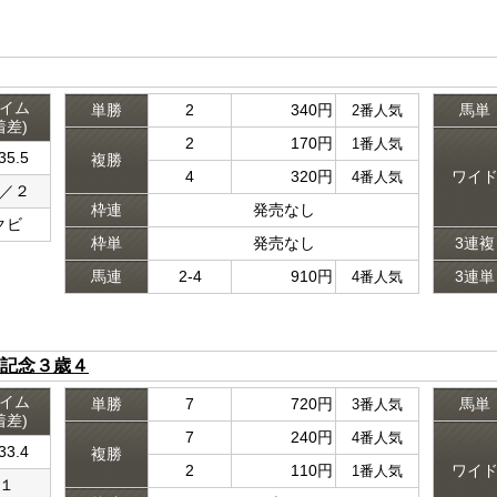
イム
単勝
2
340円
馬単
2番人気
着差)
2
170円
1番人気
35.5
複勝
4
320円
ワイ
4番人気
／２
枠連
発売なし
クビ
枠単
発売なし
3連複
馬連
2-4
910円
3連単
4番人気
記念３歳４
イム
単勝
7
720円
馬単
3番人気
着差)
7
240円
4番人気
33.4
複勝
2
110円
ワイ
1番人気
１