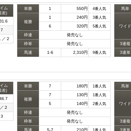
イム
単勝
1
550円
馬単
4番人気
着差)
1
240円
3番人気
31.6
複勝
6
320円
ワイ
5番人気
７
枠連
発売なし
１／２
枠単
発売なし
3連複
馬連
1-6
2,310円
3連単
9番人気
イム
単勝
7
180円
馬単
1番人気
着差)
7
130円
1番人気
46.7
複勝
5
140円
ワイ
2番人気
／２
枠連
発売なし
３
枠単
発売なし
3連複
馬連
5-7
210円
3連単
1番人気