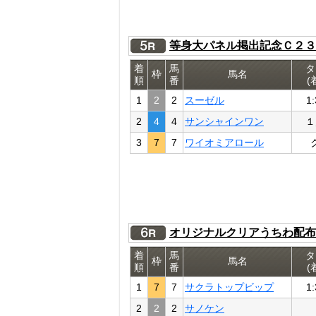
等身大パネル掲出記念Ｃ２３
着
馬
タ
枠
馬名
順
番
(
1
2
2
スーゼル
1:
2
4
4
サンシャインワン
１
3
7
7
ワイオミアロール
オリジナルクリアうちわ配布
着
馬
タ
枠
馬名
順
番
(
1
7
7
サクラトップビップ
1:
2
2
2
サノケン