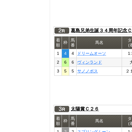
葛島兄弟生誕３４周年記念Ｃ
着
馬
タ
枠
馬名
順
番
(
1
4
4
ドリームオーソ
1:
2
6
6
ヴィンランド
3
5
5
サノノボス
２
太陽賞Ｃ２６
着
馬
タ
枠
馬名
順
番
(
1
2
2
スプリングムーン
1: