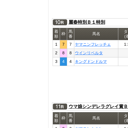
麗春特別Ｂ１特別
着
馬
タ
枠
馬名
順
番
(
1
7
7
ヤマニンフレッチェ
1:
2
8
8
ウインリベルタ
3
4
4
キングドンドルマ
ウマ娘シンデレラグレイ賞Ｂ
着
馬
タ
枠
馬名
順
番
(