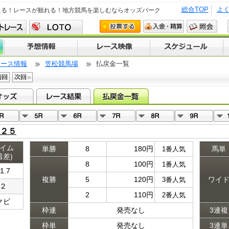
総合TOP
よ
える！レースが観れる！地方競馬を楽しむならオッズパーク
レース情報
笠松競馬場
払戻金一覧
２５
イム
単勝
8
180円
馬単
1番人気
着差)
8
100円
1番人気
1.7
複勝
5
120円
ワイ
3番人気
２
2
110円
2番人気
クビ
枠連
発売なし
3連複
枠単
発売なし
3連単