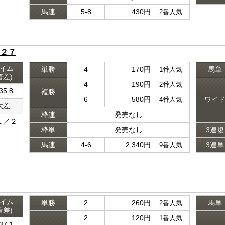
馬連
5-8
430円
2番人気
２７
イム
単勝
4
170円
馬単
1番人気
着差)
4
190円
2番人気
35.8
複勝
6
580円
ワイ
4番人気
大差
枠連
発売なし
１／２
枠単
発売なし
3連複
馬連
4-6
2,340円
3連単
9番人気
イム
単勝
2
260円
馬単
2番人気
着差)
2
120円
1番人気
37.1