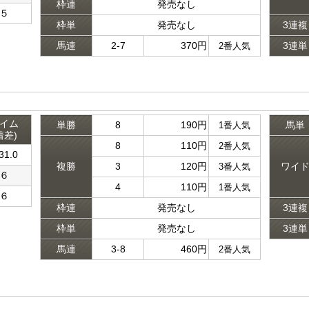
枠連
発売なし
５
枠単
発売なし
3連複
馬連
2-7
370円
3連単
2番人気
イム
単勝
8
190円
馬単
1番人気
着差)
8
110円
2番人気
31.0
複勝
3
120円
ワイ
3番人気
６
4
110円
1番人気
６
枠連
発売なし
3連複
枠単
発売なし
3連単
馬連
3-8
460円
2番人気