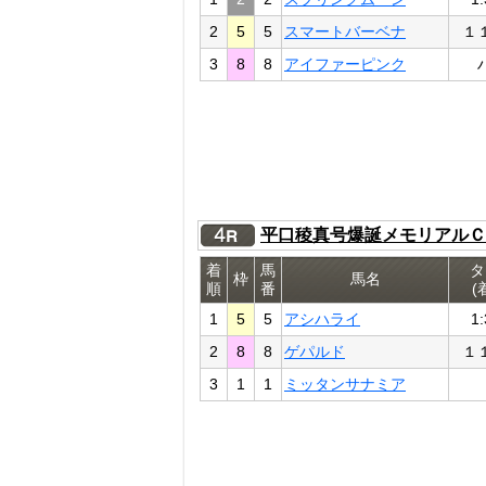
2
5
5
スマートバーベナ
１
3
8
8
アイファーピンク
平口稜真号爆誕メモリアルＣ
着
馬
タ
枠
馬名
順
番
(
1
5
5
アシハライ
1:
2
8
8
ゲパルド
１
3
1
1
ミッタンサナミア