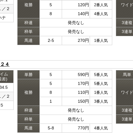
複勝
5
120円
ワイ
2番人気
１／２
8
140円
4番人気
ハナ
枠連
発売なし
3連複
枠単
発売なし
3連単
馬連
2-5
270円
1番人気
２４
イム
単勝
5
590円
馬単
5番人気
着差)
5
170円
5番人気
34.5
複勝
8
110円
ワイ
1番人気
１／２
1
150円
3番人気
５
枠連
発売なし
3連複
枠単
発売なし
3連単
馬連
5-8
770円
4番人気