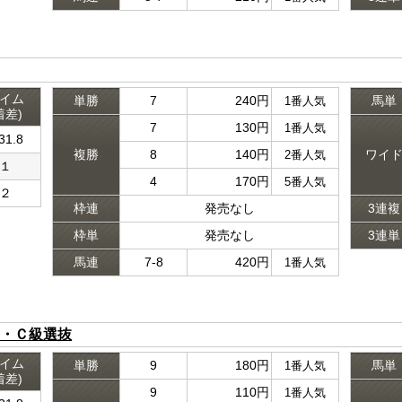
イム
単勝
7
240円
馬単
1番人気
着差)
7
130円
1番人気
31.8
複勝
8
140円
ワイ
2番人気
１
4
170円
5番人気
２
枠連
発売なし
3連複
枠単
発売なし
3連単
馬連
7-8
420円
1番人気
・Ｃ級選抜
イム
単勝
9
180円
馬単
1番人気
着差)
9
110円
1番人気