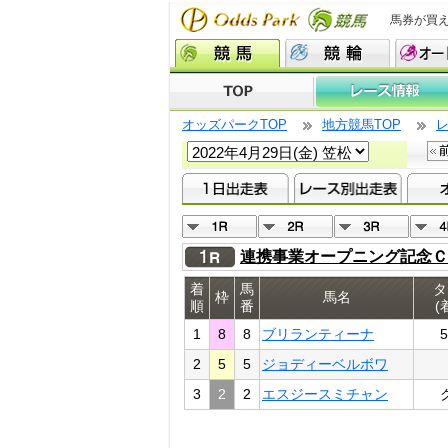
馬券が買
オッズパークTOP
地方競馬TOP
連携事業オープニング記念Ｃ
着
馬
タ
枠
馬名
順
番
(
1
8
8
ブリランティーナ
5
2
5
5
ジョディーベルボワ
3
2
2
エスジースミチャン