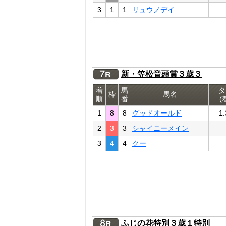
3
1
1
リュウノデイ
新・笠松音頭賞３歳３
着
馬
タ
枠
馬名
順
番
(
1
8
8
グッドオールド
1:
2
3
3
シャイニーメイン
3
4
4
クー
ふじの花特別３歳１特別