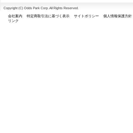
Copyright (C) Odds Park Corp. All Rights Reserved.
会社案内
特定商取引法に基づく表示
サイトポリシー
個人情報保護方針
リンク