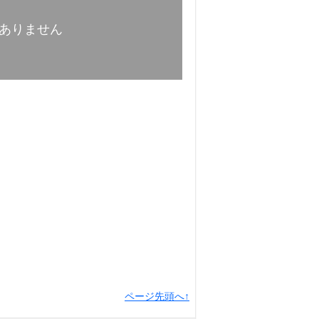
ありません
ページ先頭へ↑