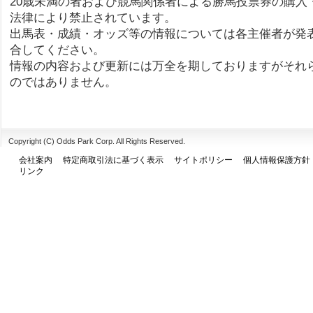
20歳未満の者および競馬関係者による勝馬投票券の購入
法律により禁止されています。
出馬表・成績・オッズ等の情報については各主催者が発
合してください。
情報の内容および更新には万全を期しておりますがそれ
のではありません。
Copyright (C) Odds Park Corp. All Rights Reserved.
会社案内
特定商取引法に基づく表示
サイトポリシー
個人情報保護方針
リンク