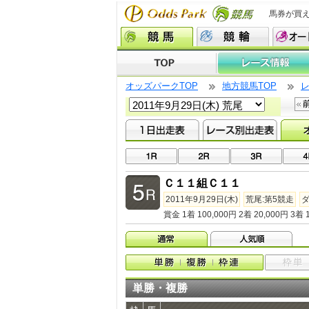
馬券が買
オッズパークTOP
地方競馬TOP
Ｃ１１組Ｃ１１
2011年9月29日(木)
荒尾:第5競走
ダ
賞金 1着 100,000円 2着 20,000円 3着 1
単勝・複勝