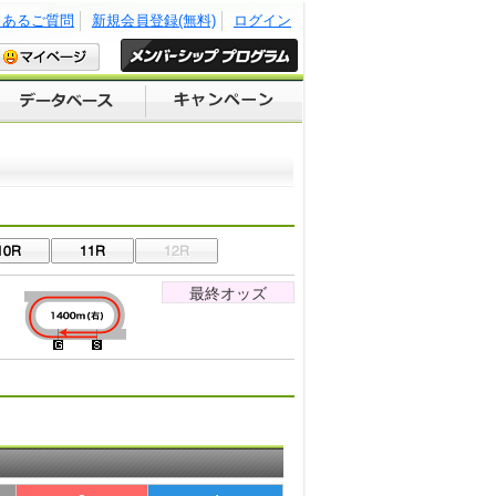
くあるご質問
新規会員登録(無料)
ログイン
最終オッズ