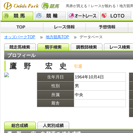
馬券が買える！レースが観れる！地方競
オッズパークTOP
地方競馬TOP
データベース
プロフィール
鷹 野 宏 史
引退
生年月日
1964年10月4日
性別
男
所属
中央
厩舎