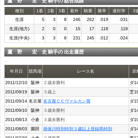
鷹 野 宏 史 騎手の 総合成績
種別
1着
2着
3着
着外
騎乗
勝率
連対率
3
生涯
5
3
8
246
262
.019
.031
生涯(地方)
2
0
0
15
17
.118
.118
生涯(中央)
3
3
8
231
245
.012
.024
鷹 野 宏 史 騎手の 出走履歴
年月日
競馬場
レース名
距
2011/12/10
阪神
２歳未勝利
ダ1
2011/09/19
阪神
３歳上
芝1
2011/09/14
名古屋
名古屋ＣＣヴァルカン賞
ダ1
2011/09/10
阪神
３歳未勝利
ダ1
2011/08/13
小倉
３歳未勝利
ダ1
2011/08/03
園田
揖保川特別特別３歳以上登録馬特別
ダ1