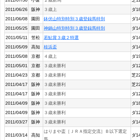
2011/07/30
小倉
２歳新馬
芝1
2011/06/26
阪神
３歳上
ダ1
2011/06/08
園田
鉢伏山特別特別３歳登録馬特別
ダ1
2011/05/25
園田
神鍋山特別特別３歳登録馬特別
ダ1
2011/05/11
笠松
若鮎賞３歳２特選
ダ1
2011/05/09
高知
桂浜盃
ダ1
2011/05/08
京都
４歳上
ダ1
2011/05/01
京都
３歳未勝利
ダ1
2011/04/23
京都
３歳未勝利
芝2
2011/04/17
阪神
３歳未勝利
芝2
2011/04/17
阪神
３歳未勝利
ダ1
2011/04/09
阪神
３歳未勝利
ダ1
2011/04/09
阪神
３歳未勝利
ダ1
2011/03/27
阪神
３歳未勝利
ダ1
はりまや盃［ＪＲＡ指定交流］Ｂ以下選定
2011/03/14
高知
ダ1
馬