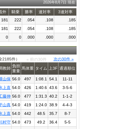
2026年8月7日 現在
着外
騎乗
勝率
連対率
3連対率
181
222
.054
.108
.185
181
222
.054
.108
.185
0
0
.000
.000
.000
全2185件）
次の30件 »
« 前の30件
負担
調教師
馬体重
タイム
上3F
通過​順位
重量
横山保
56.0
497
1:08.1
54.1
11-11
水上直
54.0
426
1:40.6
43.6
3-5-6
工藤伸
56.0
477
1:31.3
40.2
1-1-2
平山真
54.0
419
1:24.0
38.9
4-4-3
水上直
54.0
442
48.5
35.7
8-7
川村守
54.0
473
49.2
36.4
5-5