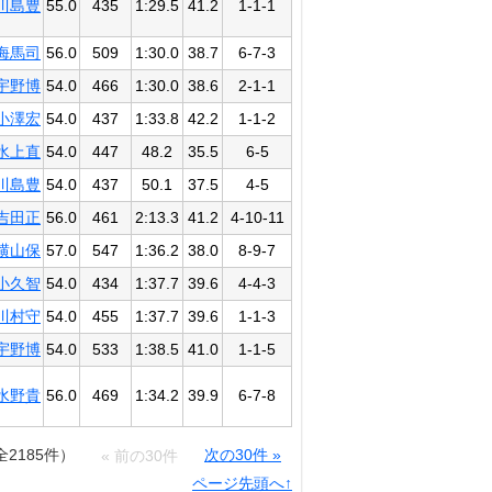
川島豊
55.0
435
1:29.5
41.2
1-1-1
海馬司
56.0
509
1:30.0
38.7
6-7-3
宇野博
54.0
466
1:30.0
38.6
2-1-1
小澤宏
54.0
437
1:33.8
42.2
1-1-2
水上直
54.0
447
48.2
35.5
6-5
川島豊
54.0
437
50.1
37.5
4-5
吉田正
56.0
461
2:13.3
41.2
4-10-11
横山保
57.0
547
1:36.2
38.0
8-9-7
小久智
54.0
434
1:37.7
39.6
4-4-3
川村守
54.0
455
1:37.7
39.6
1-1-3
宇野博
54.0
533
1:38.5
41.0
1-1-5
水野貴
56.0
469
1:34.2
39.9
6-7-8
全2185件）
次の30件 »
« 前の30件
ページ先頭へ↑