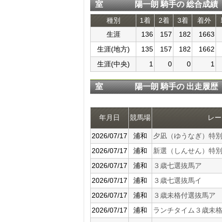
室 陽一朗 騎手の 総合成績
種別
1着
2着
3着
着外
生涯
136
157
182
1663
生涯(地方)
135
157
182
1662
生涯(中央)
1
0
0
1
室 陽一朗 騎手の 出走履歴
年月日
競馬場
レー
2026/07/17
浦和
夕凪（ゆうなぎ）特
2026/07/17
浦和
新選（しんせん）特
2026/07/17
浦和
３歳七選抜馬ア
2026/07/17
浦和
３歳七選抜馬イ
2026/07/17
浦和
３歳未格付選抜馬ア
2026/07/17
浦和
ランチタイム３歳未