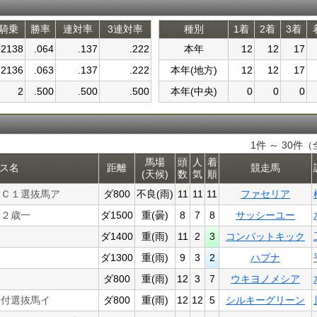
騎乗
勝率
連対率
3連対率
種別
1着
2着
3着
2138
.064
.137
.222
本年
12
12
17
2136
.063
.137
.222
本年(地方)
12
12
17
2
.500
.500
.500
本年(中央)
0
0
0
1件 ～ 30件（
馬場
頭
人
着
ス名
距離
競走馬
(天候)
数
気
順
別Ｃ１選抜馬ア
ダ800
不良(雨)
11
11
11
ファセリア
別２歳一
ダ1500
重(曇)
8
7
8
サッシーユー
ダ1400
重(雨)
11
2
3
コンバットキック
ダ1300
重(雨)
9
3
2
ハプナ
ダ800
重(雨)
12
3
7
ウキヨノメシア
格付選抜馬イ
ダ800
重(雨)
12
12
5
シルキーグリーン