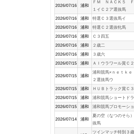
ＦＭ ＮＡＣＫ５ 
2026/07/16
浦和
１イＣ２ア選抜馬
2026/07/16
浦和
特選Ｃ３選抜馬イ
2026/07/16
浦和
特選Ｃ２選抜牝馬
2026/07/16
浦和
Ｃ３四五
2026/07/16
浦和
２歳二
2026/07/16
浦和
３歳六
2026/07/15
浦和
ＡＩウラワール賞Ｃ
浦和競馬×ｎｅｔｋｅ
2026/07/15
浦和
２選抜馬ウ
2026/07/15
浦和
ＨＵＢトラック賞Ｃ
2026/07/15
浦和
浦和競馬ショートド
2026/07/15
浦和
浦和競馬プロモーシ
夏の空（なつのそら
2026/07/14
浦和
抜馬
ツインマッチ特別３