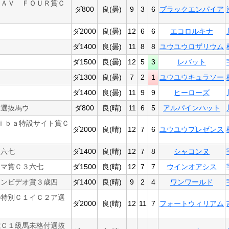
ＦＡＶ ＦＯＵＲ賞Ｃ
ダ800
良(曇)
9
3
6
ブラックエンパイア
ダ2000
良(曇)
12
6
6
エコロルキナ
ダ1400
良(曇)
11
8
8
ユウユウロザリウム
ダ1500
良(曇)
12
5
3
レバット
ダ1300
良(曇)
7
2
1
ユウユウキュラソー
ダ1400
良(曇)
11
9
9
ヒーローズ
２選抜馬ウ
ダ800
良(晴)
11
6
5
アルパインハット
ｉｂａ特設サイト賞Ｃ
ダ2000
良(晴)
12
7
6
ユウユウプレゼンス
３六七
ダ1400
良(晴)
12
7
8
シャコンヌ
ラマ賞Ｃ３六七
ダ1500
良(晴)
12
7
7
ウインオアシス
ョンビデオ賞３歳四
ダ1400
良(晴)
9
2
4
ワンワールド
）特別Ｃ１イＣ２ア選
ダ2000
良(晴)
12
11
7
フォートウィリアム
歳Ｃ１級馬未格付選抜