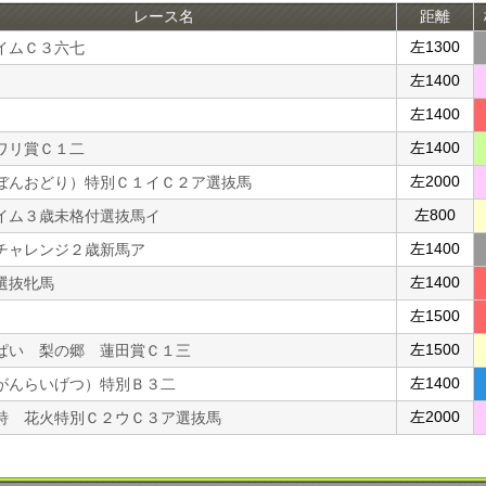
レース名
距離
左1300
イムＣ３六七
左1400
左1400
左1400
ワリ賞Ｃ１二
左2000
ぼんおどり）特別Ｃ１イＣ２ア選抜馬
左800
イム３歳未格付選抜馬イ
左1400
チャレンジ２歳新馬ア
左1400
選抜牝馬
左1500
左1500
ぱい 梨の郷 蓮田賞Ｃ１三
左1400
がんらいげつ）特別Ｂ３二
左2000
詩 花火特別Ｃ２ウＣ３ア選抜馬