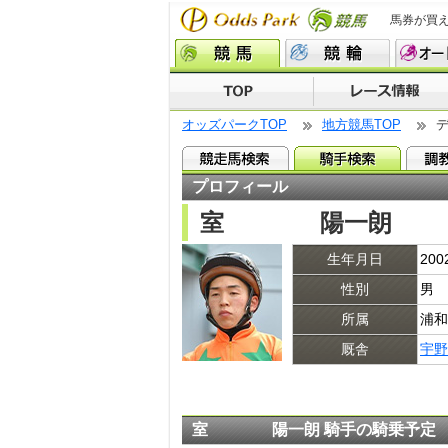
馬券が買
オッズパークTOP
地方競馬TOP
プロフィール
室 陽一朗
生年月日
20
性別
男
所属
浦和
厩舎
宇野
室 陽一朗 騎手の騎乗予定