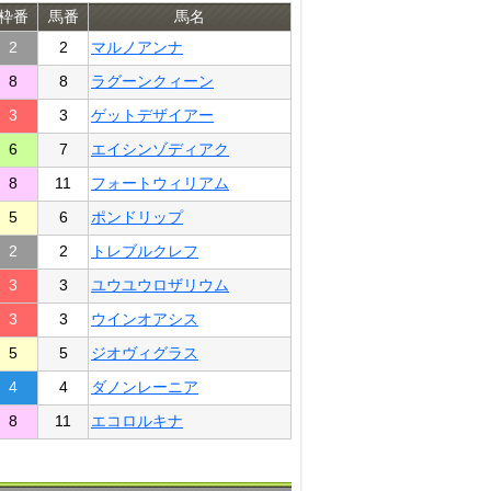
枠番
馬番
馬名
2
2
マルノアンナ
8
8
ラグーンクィーン
3
3
ゲットデザイアー
6
7
エイシンゾディアク
8
11
フォートウィリアム
5
6
ポンドリップ
2
2
トレブルクレフ
3
3
ユウユウロザリウム
3
3
ウインオアシス
5
5
ジオヴィグラス
4
4
ダノンレーニア
8
11
エコロルキナ