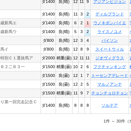
ダ1400
良(晴)
12
11
9
アジアンビジョン
ダ1400
良(晴)
11
3
2
ディルブランド
２歳新馬エ
ダ1400
良(晴)
6
2
1
ウノキボンバイエ
２歳新馬ウ
ダ1400
良(晴)
5
3
2
ライスノユメ
ダ800
良(晴)
12
3
4
パイソン
抜馬イ
ダ800
良(晴)
12
8
9
スイートウィル
）特別Ｃ１選抜馬ア
ダ2000
稍重(曇)
12
11
11
ジオヴィグラス
別Ｂ２二Ｂ３一
ダ1500
稍重(曇)
10
2
6
フクチャンキング
ダ1500
良(曇)
12
1
7
トーセンアデレード
ダ1500
良(曇)
12
2
5
マルノアンナ
ダ1500
稍重(曇)
11
9
7
チョンチョロチョン
祭り第一回完走記念Ｃ
ダ1400
良(晴)
8
8
8
ソルテア
1件 ～ 30件（