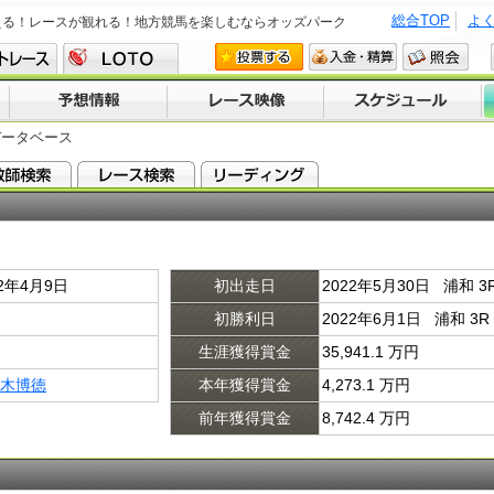
総合TOP
よ
える！レースが観れる！地方競馬を楽しむならオッズパーク
データベース
02年4月9日
初出走日
2022年5月30日 浦和 
初勝利日
2022年6月1日 浦和 3
生涯獲得賞金
35,941.1 万円
木博徳
本年獲得賞金
4,273.1 万円
前年獲得賞金
8,742.4 万円