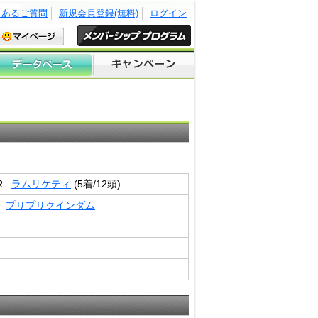
くあるご質問
新規会員登録(無料)
ログイン
3R
ラムリケティ
(5着/12頭)
R
プリプリクインダム