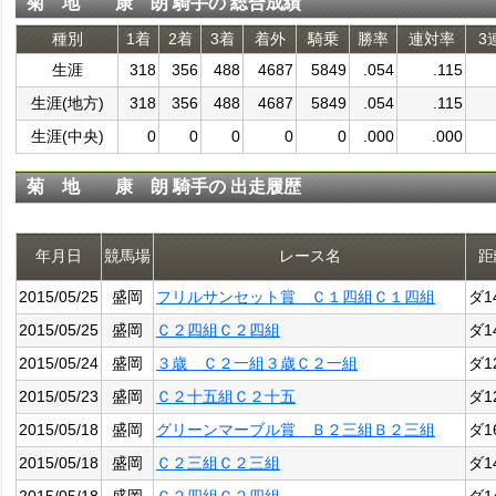
菊 地 康 朗 騎手の 総合成績
種別
1着
2着
3着
着外
騎乗
勝率
連対率
3
生涯
318
356
488
4687
5849
.054
.115
生涯(地方)
318
356
488
4687
5849
.054
.115
生涯(中央)
0
0
0
0
0
.000
.000
菊 地 康 朗 騎手の 出走履歴
年月日
競馬場
レース名
距
2015/05/25
盛岡
フリルサンセット賞 Ｃ１四組Ｃ１四組
ダ1
2015/05/25
盛岡
Ｃ２四組Ｃ２四組
ダ1
2015/05/24
盛岡
３歳 Ｃ２一組３歳Ｃ２一組
ダ1
2015/05/23
盛岡
Ｃ２十五組Ｃ２十五
ダ1
2015/05/18
盛岡
グリーンマーブル賞 Ｂ２三組Ｂ２三組
ダ1
2015/05/18
盛岡
Ｃ２三組Ｃ２三組
ダ1