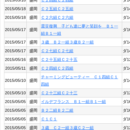
2015/05/18
盛岡
Ｃ２四組Ｃ２四組
ダ1
2015/05/18
盛岡
Ｃ２五組Ｃ２五組
ダ1
2015/05/18
盛岡
Ｃ２六組Ｃ２六組
ダ1
震災復興 子ども達に夢と笑顔を Ｂ１一
2015/05/17
盛岡
ダ1
組Ｂ１一組
2015/05/17
盛岡
３歳 Ｂ２一組３歳Ｂ２一組
ダ1
2015/05/17
盛岡
Ｃ２七組Ｃ２七組
ダ1
2015/05/16
盛岡
Ｃ２十五組Ｃ２十五
ダ1
2015/05/11
盛岡
Ｃ２四組Ｃ２四組
ダ1
チャーミングビューティー Ｃ１四組Ｃ１
2015/05/10
盛岡
ダ1
四組
2015/05/10
盛岡
Ｃ２十三組Ｃ２十三
ダ1
2015/05/05
盛岡
イルデフランス Ｂ１一組Ｂ１一組
ダ1
2015/05/05
盛岡
Ｂ２二組Ｂ２二組
ダ1
2015/05/05
盛岡
Ｃ１Ｃ１
ダ1
2015/05/05
盛岡
３歳 Ｃ２一組３歳Ｃ２一組
ダ1