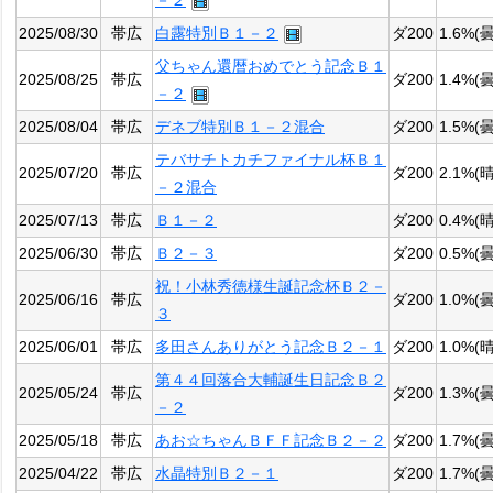
－２
2025/08/30
帯広
白露特別Ｂ１－２
ダ200
1.6%(曇
父ちゃん還暦おめでとう記念Ｂ１
2025/08/25
帯広
ダ200
1.4%(曇
－２
2025/08/04
帯広
デネブ特別Ｂ１－２混合
ダ200
1.5%(曇
テバサチトカチファイナル杯Ｂ１
2025/07/20
帯広
ダ200
2.1%(晴
－２混合
2025/07/13
帯広
Ｂ１－２
ダ200
0.4%(晴
2025/06/30
帯広
Ｂ２－３
ダ200
0.5%(曇
祝！小林秀徳様生誕記念杯Ｂ２－
2025/06/16
帯広
ダ200
1.0%(曇
３
2025/06/01
帯広
多田さんありがとう記念Ｂ２－１
ダ200
1.0%(晴
第４４回落合大輔誕生日記念Ｂ２
2025/05/24
帯広
ダ200
1.3%(曇
－２
2025/05/18
帯広
あお☆ちゃんＢＦＦ記念Ｂ２－２
ダ200
1.7%(曇
2025/04/22
帯広
水晶特別Ｂ２－１
ダ200
1.7%(曇