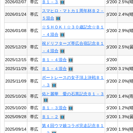
2026/02/07
帯広
Ｂ１－３
ダ200
2.5%(晴
スマヒロ・マトカ１周年杯Ｂ２－
2026/01/24
帯広
ダ200
2.4%(晴
５混合
☆ＳＨＯＫＩ☆３０歳記念☆Ｂ１
2026/01/08
帯広
ダ200
2.9%(晴
－４混合
祝ドリフターズ帯広合宿記念Ｂ１
2025/12/29
帯広
ダ200
2.5%(曇
－４混合
2025/12/15
帯広
Ｂ１－４混合
ダ200
2025/11/29
帯広
Ｂ１－４混合
ダ200
3.1%(晴
ボートレースの女子頂上決戦Ｂ１
2025/11/09
帯広
ダ200
2.0%(晴
－３
佑と麗華 愛の石黒記念Ｂ１－３
2025/10/26
帯広
ダ200
1.4%(雨
2025/10/20
帯広
Ｂ１－３混合
ダ200
1.2%(晴
2025/09/28
帯広
Ｂ１－２
ダ200
1.3%(曇
第４回ウマ娘コラボ完走記念Ｂ１
2025/09/14
帯広
ダ200
1.9%(晴