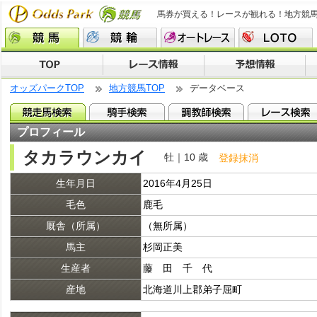
馬券が買える！レースが観れる！地方競
オッズパークTOP
地方競馬TOP
データベース
プロフィール
タカラウンカイ
牡｜10 歳
登録抹消
生年月日
2016年4月25日
毛色
鹿毛
厩舎（所属）
（無所属）
馬主
杉岡正美
生産者
藤 田 千 代
産地
北海道川上郡弟子屈町