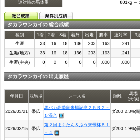
連対時の馬体重
801kg ～ 
タカラウンカイの 総合成績
種別
1着
2着
3着
着外
出走
勝率
連対率
3
生涯
33
16
18
136
203
.163
.241
生涯(地方)
33
16
18
136
203
.163
.241
生涯(中央)
0
0
0
0
0
.000
.000
タカラウンカイの 出走履歴
馬場
年月日
競馬場
レース名
距離
(天候)
馬バカ高階家来場記念２５Ｂ２－
2026/03/21
帯広
ダ200
2.3%(晴
５混合
第２回まぐたん＆ぶう来帯杯Ｂ１
2026/02/15
帯広
ダ200
1.9%(曇
－４