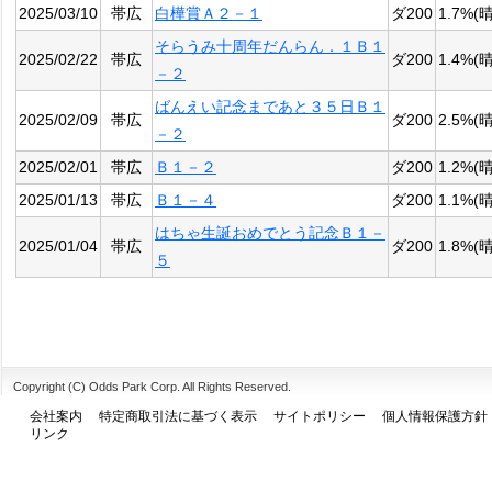
2025/03/10
帯広
白樺賞Ａ２－１
ダ200
1.7%(晴
そらうみ十周年だんらん．１Ｂ１
2025/02/22
帯広
ダ200
1.4%(晴
－２
ばんえい記念まであと３５日Ｂ１
2025/02/09
帯広
ダ200
2.5%(晴
－２
2025/02/01
帯広
Ｂ１－２
ダ200
1.2%(晴
2025/01/13
帯広
Ｂ１－４
ダ200
1.1%(晴
はちゃ生誕おめでとう記念Ｂ１－
2025/01/04
帯広
ダ200
1.8%(晴
５
Copyright (C) Odds Park Corp. All Rights Reserved.
会社案内
特定商取引法に基づく表示
サイトポリシー
個人情報保護方針
リンク