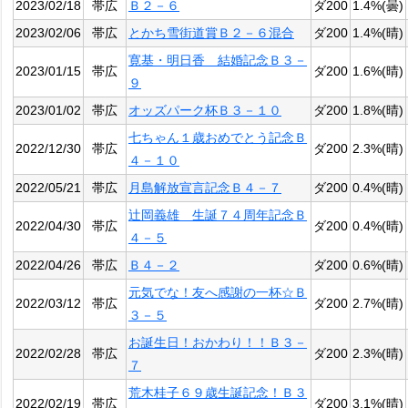
2023/02/18
帯広
Ｂ２－６
ダ200
1.4%(曇)
2023/02/06
帯広
とかち雪街道賞Ｂ２－６混合
ダ200
1.4%(晴)
寛基・明日香 結婚記念Ｂ３－
2023/01/15
帯広
ダ200
1.6%(晴)
９
2023/01/02
帯広
オッズパーク杯Ｂ３－１０
ダ200
1.8%(晴)
七ちゃん１歳おめでとう記念Ｂ
2022/12/30
帯広
ダ200
2.3%(晴)
４－１０
2022/05/21
帯広
月島解放宣言記念Ｂ４－７
ダ200
0.4%(晴)
辻岡義雄 生誕７４周年記念Ｂ
2022/04/30
帯広
ダ200
0.4%(晴)
４－５
2022/04/26
帯広
Ｂ４－２
ダ200
0.6%(晴)
元気でな！友へ感謝の一杯☆Ｂ
2022/03/12
帯広
ダ200
2.7%(晴)
３－５
お誕生日！おかわり！！Ｂ３－
2022/02/28
帯広
ダ200
2.3%(晴)
７
荒木桂子６９歳生誕記念！Ｂ３
2022/02/19
帯広
ダ200
3.1%(晴)