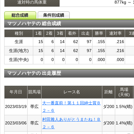
連対時の馬体重
877kg ～ 
マツノハヤテの 総合成績
種別
1着
2着
3着
着外
出走
勝率
連対率
3
生涯
15
6
14
62
97
.155
.216
生涯(地方)
15
6
14
62
97
.155
.216
生涯(中央)
0
0
0
0
0
.000
.000
マツノハヤテの 出走履歴
馬場
年月日
競馬場
レース名
距離
(天候)
大一番直前！第１１回紳士賞Ｂ
2023/03/19
帯広
ダ200
1.5%(晴)
２－６
村田雅人ありがとうまたね！Ｂ
2023/03/06
帯広
ダ200
1.4%(晴)
２－６