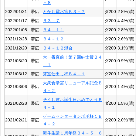
－８
2022/01/31
帯広
とかち霧氷賞Ｂ３－７
ダ200
2.8%(晴)
2022/01/17
帯広
Ｂ３－７
ダ200
4.4%(晴)
2022/01/08
帯広
Ｂ４－１１
ダ200
2.8%(晴)
2021/12/28
帯広
Ｂ４－１２
ダ200
2.6%(晴)
2021/12/20
帯広
Ｂ４－１２混合
ダ200
3.1%(晴)
大一番直前！第７回紳士賞Ｂ４
2021/03/20
帯広
ダ200
0.9%(晴)
－１
2021/03/12
帯広
芽室仕出し杯Ｂ４－１
ダ200
1.3%(晴)
大衆食堂宮リニューアル記念Ｂ
2021/03/06
帯広
ダ200
1.4%(晴)
４－２
そうし君お誕生日おめでとうＢ
2021/02/28
帯広
ダ200
1.5%(晴)
４－１
ゲームセンタータンポポ杯１Ｂ
2021/02/21
帯広
ダ200
2.0%(晴)
４－２
海斗生誕１周年祭Ｂ４－５・６