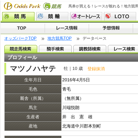
馬券が買える！レースが観れる！地方競
オッズパークTOP
地方競馬TOP
データベース
プロフィール
マツノハヤテ
牡｜10 歳
登録抹消
生年月日
2016年4月5日
毛色
青毛
厩舎（所属）
（無所属）
馬主
川端悦朗
生産者
井 出 憲 雄
産地
北海道中川郡本別町