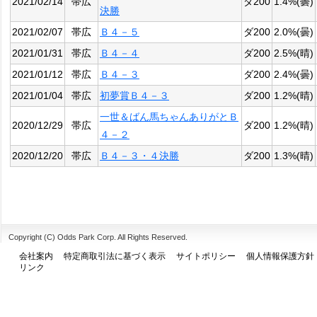
2021/02/14
帯広
ダ200
1.4%(曇)
決勝
2021/02/07
帯広
Ｂ４－５
ダ200
2.0%(曇)
2021/01/31
帯広
Ｂ４－４
ダ200
2.5%(晴)
2021/01/12
帯広
Ｂ４－３
ダ200
2.4%(曇)
2021/01/04
帯広
初夢賞Ｂ４－３
ダ200
1.2%(晴)
一世＆ばん馬ちゃんありがとＢ
2020/12/29
帯広
ダ200
1.2%(晴)
４－２
2020/12/20
帯広
Ｂ４－３・４決勝
ダ200
1.3%(晴)
Copyright (C) Odds Park Corp. All Rights Reserved.
会社案内
特定商取引法に基づく表示
サイトポリシー
個人情報保護方針
リンク