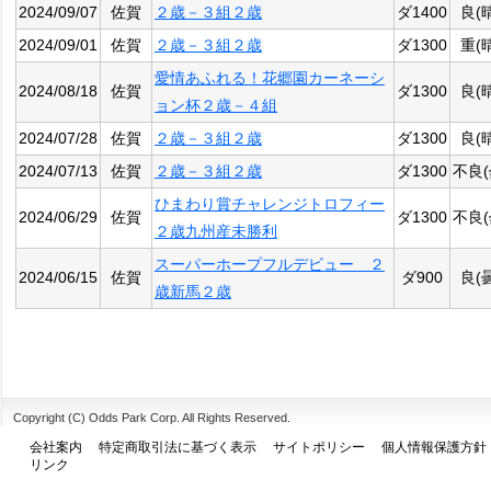
2024/09/07
佐賀
２歳－３組２歳
ダ1400
良(
2024/09/01
佐賀
２歳－３組２歳
ダ1300
重(
愛情あふれる！花郷園カーネーシ
2024/08/18
佐賀
ダ1300
良(
ョン杯２歳－４組
2024/07/28
佐賀
２歳－３組２歳
ダ1300
良(
2024/07/13
佐賀
２歳－３組２歳
ダ1300
不良(
ひまわり賞チャレンジトロフィー
2024/06/29
佐賀
ダ1300
不良(
２歳九州産未勝利
スーパーホープフルデビュー ２
2024/06/15
佐賀
ダ900
良(
歳新馬２歳
Copyright (C) Odds Park Corp. All Rights Reserved.
会社案内
特定商取引法に基づく表示
サイトポリシー
個人情報保護方針
リンク