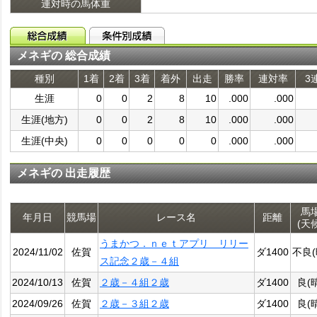
連対時の馬体重
メネギの 総合成績
種別
1着
2着
3着
着外
出走
勝率
連対率
3
生涯
0
0
2
8
10
.000
.000
生涯(地方)
0
0
2
8
10
.000
.000
生涯(中央)
0
0
0
0
0
.000
.000
メネギの 出走履歴
馬
年月日
競馬場
レース名
距離
(天
うまかつ．ｎｅｔアプリ リリー
2024/11/02
佐賀
ダ1400
不良(
ス記念２歳－４組
2024/10/13
佐賀
２歳－４組２歳
ダ1400
良(
2024/09/26
佐賀
２歳－３組２歳
ダ1400
良(