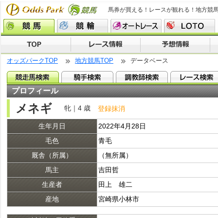
馬券が買える！レースが観れる！地方競
オッズパークTOP
地方競馬TOP
データベース
プロフィール
メネギ
牝｜4 歳
登録抹消
生年月日
2022年4月28日
毛色
青毛
厩舎（所属）
（無所属）
馬主
吉田哲
生産者
田上 雄二
産地
宮崎県小林市