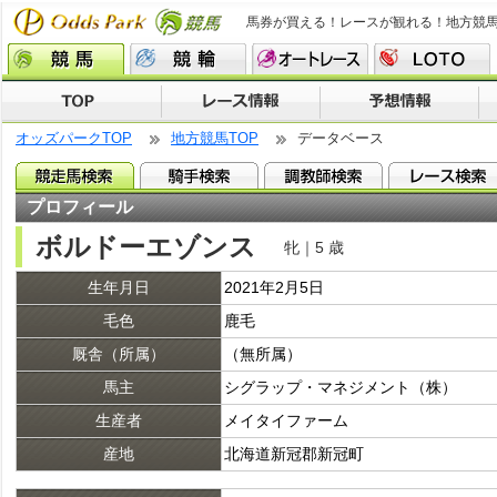
馬券が買える！レースが観れる！地方競
オッズパークTOP
地方競馬TOP
データベース
プロフィール
ボルドーエゾンス
牝｜5 歳
生年月日
2021年2月5日
毛色
鹿毛
厩舎（所属）
（無所属）
馬主
シグラップ・マネジメント（株）
生産者
メイタイファーム
産地
北海道新冠郡新冠町