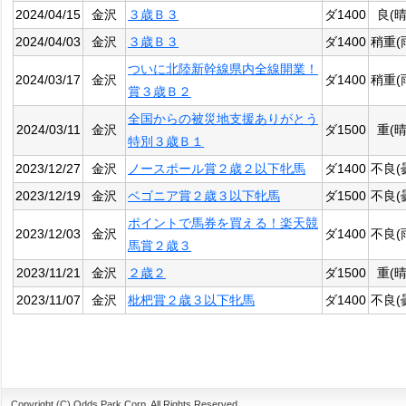
2024/04/15
金沢
３歳Ｂ３
ダ1400
良(晴
2024/04/03
金沢
３歳Ｂ３
ダ1400
稍重(
ついに北陸新幹線県内全線開業！
2024/03/17
金沢
ダ1400
稍重(
賞３歳Ｂ２
全国からの被災地支援ありがとう
2024/03/11
金沢
ダ1500
重(晴
特別３歳Ｂ１
2023/12/27
金沢
ノースポール賞２歳２以下牝馬
ダ1400
不良(
2023/12/19
金沢
ベゴニア賞２歳３以下牝馬
ダ1500
不良(
ポイントで馬券を買える！楽天競
2023/12/03
金沢
ダ1400
不良(
馬賞２歳３
2023/11/21
金沢
２歳２
ダ1500
重(晴
2023/11/07
金沢
枇杷賞２歳３以下牝馬
ダ1400
不良(
Copyright (C) Odds Park Corp. All Rights Reserved.