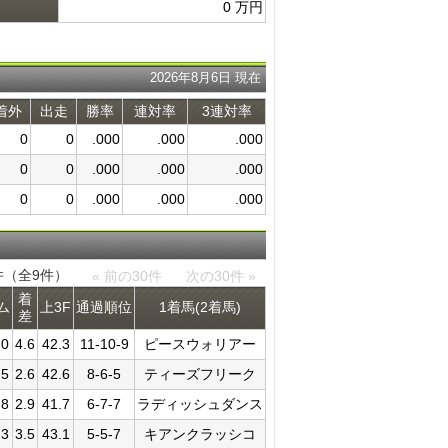
0 万円
2026年8月6日 現在
着外
出走
勝率
連対率
3連対率
0
0
.000
.000
.000
0
0
.000
.000
.000
0
0
.000
.000
.000
9件（全9件）
« 前の30件
次の30件 »
着
ム
上3F
通過​順位
1着馬(2着馬)
差
.0
4.6
42.3
11-10-9
ピースウォリアー
.5
2.6
42.6
8-6-5
ティーズフリーク
.8
2.9
41.7
6-7-7
ラディッシュダンス
.3
3.5
43.1
5-5-7
キアンクラッシコ