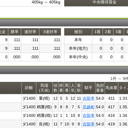
405kg ～ 405kg
中央獲得賞金
出走
勝率
連対率
3連対率
種別
1着
2着
3着
9
.111
.111
.111
本年
0
0
0
9
.111
.111
.111
本年(地方)
0
0
0
0
.000
.000
.000
本年(中央)
0
0
0
1件 ～ 
馬場
頭
枠
馬
人
着
負担
距離
騎手
馬体重
タイ
(天候)
数
番
番
気
順
重量
ダ1400
重(晴)
12
5
5
12
11
吉留孝
54.0
411
1:33
ダ1400
稍重(晴)
9
8
8
7
5
見越彬
54.0
417
1:35
ダ1400
稍重(晴)
12
1
1
10
8
吉留孝
54.0
416
1:34
ダ1400
良(晴)
11
7
10
9
8
吉留孝
54.0
419
1:36