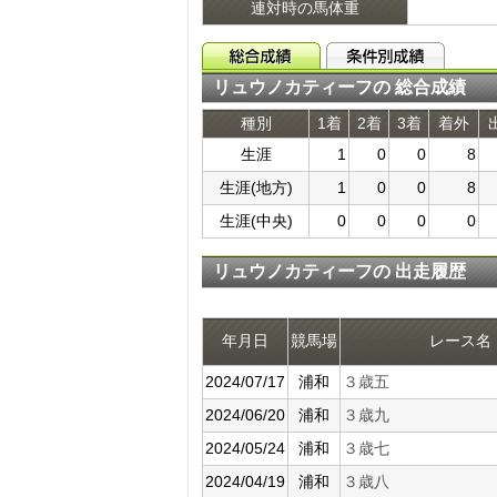
連対時の馬体重
リュウノカティーフの 総合成績
種別
1着
2着
3着
着外
生涯
1
0
0
8
生涯(地方)
1
0
0
8
生涯(中央)
0
0
0
0
リュウノカティーフの 出走履歴
年月日
競馬場
レース名
2024/07/17
浦和
３歳五
2024/06/20
浦和
３歳九
2024/05/24
浦和
３歳七
2024/04/19
浦和
３歳八