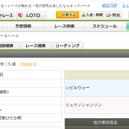
総合TOP
よ
える！レースが観れる！地方競馬を楽しむならオッズパーク
データベース
牝｜5 歳
登録抹消
1日
シビルウォー​
浦和）
リュウノシャンソン​
ム
郡新ひだか町
地方獲得賞金