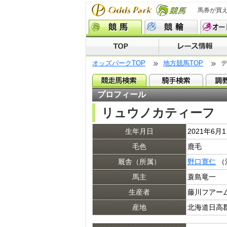
馬券が買
オッズパークTOP
地方競馬TOP
プロフィール
リュウノカティーフ
生年月日
2021年6月
毛色
鹿毛
厩舎（所属）
野口寛仁
（
馬主
蓑島竜一
生産者
藤川フアー
産地
北海道日高