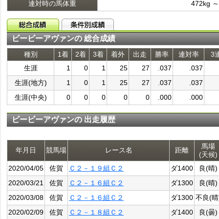
連対時の馬体重
472kg ～
ビービーアヴァンの 総合成績
種別
1着
2着
3着
着外
出走
勝率
連対率
3
生涯
1
0
1
25
27
.037
.037
生涯(地方)
1
0
1
25
27
.037
.037
生涯(中央)
0
0
0
0
0
.000
.000
ビービーアヴァンの 出走履歴
馬場
年月日
競馬場
レース名
距離
(天候)
2020/04/05
佐賀
Ｃ２－１９組Ｃ２
ダ1400
良(晴)
2020/03/21
佐賀
Ｃ２－１６組Ｃ２
ダ1300
良(晴)
2020/03/08
佐賀
Ｃ２－１６組Ｃ２
ダ1300
不良(晴
2020/02/09
佐賀
Ｃ２－１８組Ｃ２
ダ1400
良(曇)