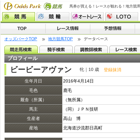
馬券が買える！レースが観れる！地方競
オッズパークTOP
地方競馬TOP
データベース
プロフィール
ビービーアヴァン
牝｜10 歳
登録抹消
生年月日
2016年4月14日
毛色
鹿毛
厩舎（所属）
（無所属）
馬主
（同）ＪＰＮ技研
生産者
高山 博
産地
北海道沙流郡日高町