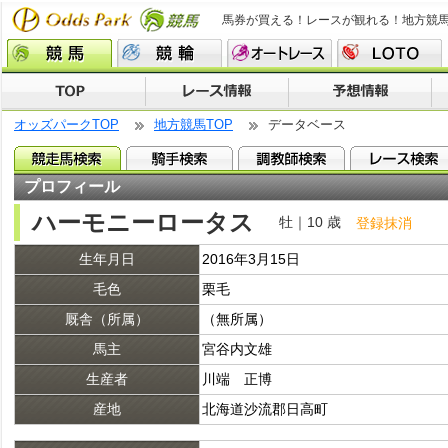
馬券が買える！レースが観れる！地方競
オッズパークTOP
地方競馬TOP
データベース
プロフィール
ハーモニーロータス
牡｜10 歳
登録抹消
生年月日
2016年3月15日
毛色
栗毛
厩舎（所属）
（無所属）
馬主
宮谷内文雄
生産者
川端 正博
産地
北海道沙流郡日高町