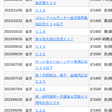
金沢賞Ｃ１４
2023/11/05
金沢
Ｃ１６
ダ1400
良(晴
ゴルシファル子シチー金沢競馬集
2023/10/22
金沢
ダ1400
重(晴
合記念Ｃ１４以下
2023/10/10
金沢
Ｃ１８
ダ1400
重(曇
2023/09/26
金沢
第９回大地記念盃Ｃ１７
ダ1400
稍重(
2023/09/10
金沢
Ｃ２４
ダ1500
良(晴
2023/08/29
金沢
Ｃ２６
ダ1500
良(晴
やっと会えたね！シチー来場記念
2023/07/30
金沢
ダ1400
良(晴
Ｃ２４以下
祝！竹田秋治・篤子 金婚式記念
2023/07/18
金沢
ダ1400
良(晴
Ｃ２５
2023/07/04
金沢
Ｃ２６
ダ1500
良(晴
祝・純烈酒井一圭爆誕＆芸能４０
2023/06/20
金沢
ダ1500
良(晴
周年記念Ｃ２６
2023/06/06
金沢
Ｃ２６
ダ1400
良(曇