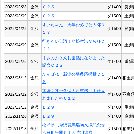
2023/05/23
金沢
Ｃ２５
ダ1400
良(晴
2023/05/09
金沢
Ｃ２５
ダ1500
重(晴
すいちゃん一周年おめでとう杯Ｃ
2023/04/23
金沢
ダ1500
良(晴
２３
行きたい台湾！小松空港から杯Ｃ
2023/04/09
金沢
ダ1500
重(晴
２２
まさのぶさんお世話になりました
2023/03/25
金沢
ダ1400
重(曇
記念Ｃ２３
がんばれ！新潟の酪農応援賞Ｃ１
2023/03/12
金沢
ダ1400
稍重(
８
木場くぼ☆久保大海重機沢山仕入
2022/12/22
金沢
ダ1400
不良(
れました杯Ｃ１２
2022/12/12
金沢
Ｂ２９
ダ1400
重(晴
2022/11/28
金沢
Ｂ２９
ダ1400
良(晴
松浦博志金沢競馬場初来場記念☆
2022/11/13
金沢
ダ1500
稍重(
六日町争覇Ｃ１３特別編成