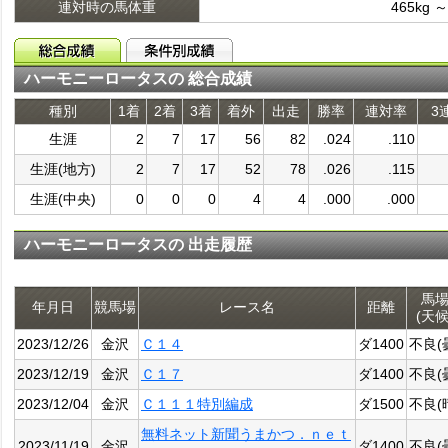
連対時の馬体重
465kg ～
ハーモニーロータスの 総合成績
種別
1着
2着
3着
着外
出走
勝率
連対率
3
生涯
2
7
17
56
82
.024
.110
生涯(地方)
2
7
17
52
78
.026
.115
生涯(中央)
0
0
0
4
4
.000
.000
ハーモニーロータスの 出走履歴
馬
年月日
競馬場
レース名
距離
(天候
2023/12/26
金沢
Ｃ１４
ダ1400
不良(
2023/12/19
金沢
Ｃ１７
ダ1400
不良(
2023/12/04
金沢
Ｃ１１１特別編成
ダ1500
不良(
無料ネット新聞うまかつ．ｎｅｔ
2023/11/19
金沢
ダ1400
不良(