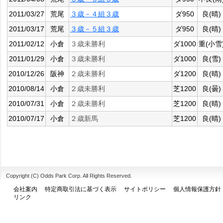
2011/03/27
荒尾
３歳－４組３歳
ダ950
良(晴)
2011/03/17
荒尾
３歳－５組３歳
ダ950
良(晴)
2011/02/12
小倉
３歳未勝利
ダ1000
重(小雪
2011/01/29
小倉
３歳未勝利
ダ1000
良(雪)
2010/12/26
阪神
２歳未勝利
ダ1200
良(晴)
2010/08/14
小倉
２歳未勝利
芝1200
良(曇)
2010/07/31
小倉
２歳未勝利
芝1200
良(晴)
2010/07/17
小倉
２歳新馬
芝1200
良(晴)
Copyright (C) Odds Park Corp. All Rights Reserved.
会社案内
特定商取引法に基づく表示
サイトポリシー
個人情報保護方針
リンク