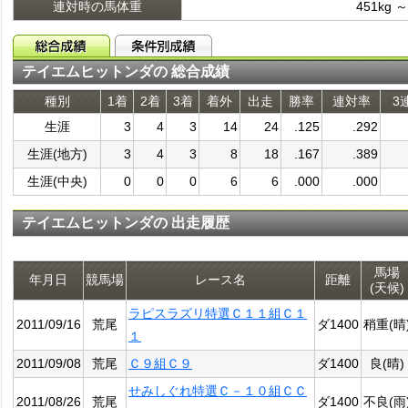
連対時の馬体重
451kg ～
テイエムヒットンダの 総合成績
種別
1着
2着
3着
着外
出走
勝率
連対率
3
生涯
3
4
3
14
24
.125
.292
生涯(地方)
3
4
3
8
18
.167
.389
生涯(中央)
0
0
0
6
6
.000
.000
テイエムヒットンダの 出走履歴
馬場
年月日
競馬場
レース名
距離
(天候)
ラピスラズリ特選Ｃ１１組Ｃ１
2011/09/16
荒尾
ダ1400
稍重(晴
１
2011/09/08
荒尾
Ｃ９組Ｃ９
ダ1400
良(晴)
せみしぐれ特選Ｃ－１０組ＣＣ
2011/08/26
荒尾
ダ1400
不良(雨