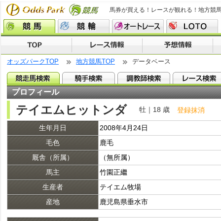
馬券が買える！レースが観れる！地方競
オッズパークTOP
地方競馬TOP
データベース
プロフィール
テイエムヒットンダ
牡｜18 歳
登録抹消
生年月日
2008年4月24日
毛色
鹿毛
厩舎（所属）
（無所属）
馬主
竹園正繼
生産者
テイエム牧場
産地
鹿児島県垂水市