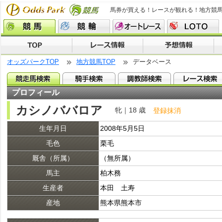
馬券が買える！レースが観れる！地方競
オッズパークTOP
地方競馬TOP
データベース
プロフィール
カシノババロア
牝｜18 歳
登録抹消
生年月日
2008年5月5日
毛色
栗毛
厩舎（所属）
（無所属）
馬主
柏木務
生産者
本田 土寿
産地
熊本県熊本市