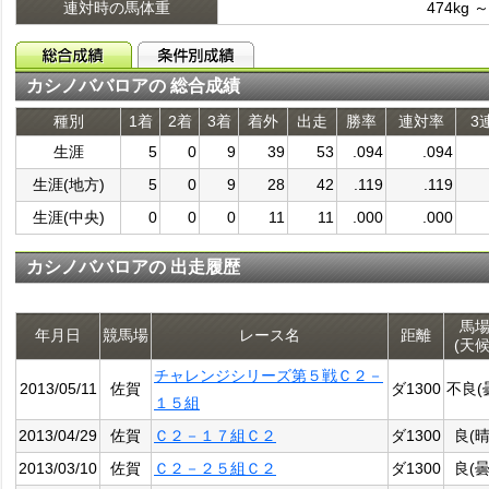
連対時の馬体重
474kg ～
カシノババロアの 総合成績
種別
1着
2着
3着
着外
出走
勝率
連対率
3
生涯
5
0
9
39
53
.094
.094
生涯(地方)
5
0
9
28
42
.119
.119
生涯(中央)
0
0
0
11
11
.000
.000
カシノババロアの 出走履歴
馬
年月日
競馬場
レース名
距離
(天候
チャレンジシリーズ第５戦Ｃ２－
2013/05/11
佐賀
ダ1300
不良(
１５組
2013/04/29
佐賀
Ｃ２－１７組Ｃ２
ダ1300
良(晴
2013/03/10
佐賀
Ｃ２－２５組Ｃ２
ダ1300
良(曇