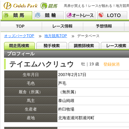
馬券が買える！レースが観れる！地方競
オッズパークTOP
地方競馬TOP
データベース
プロフィール
テイエムハクリュウ
牡｜19 歳
登録抹消
生年月日
2007年2月17日
毛色
芦毛
厩舎（所属）
（無所属）
馬主
泰山純雄
生産者
杵臼牧場
産地
北海道浦河郡浦河町