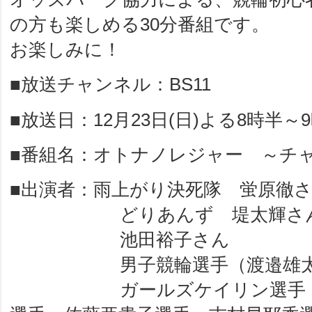
の方も楽しめる30分番組です。
お楽しみに！
■放送チャンネル：BS11
■放送日：12月23日(日)よる8時半～
■番組名：オトナノレジャー ～チ
■出演者：雨上がり決死隊 蛍原徹
どりあんず 堤太輝さ
池田裕子さん
男子競輪選手（渡邉雄太選
ガールズケイリン選手（長