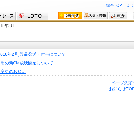
総合TOP
よ
018年3月
018年2月)景品発送・付与について
用の新CM放映開始について
ド変更のお願い
ページ先頭
お知らせTO