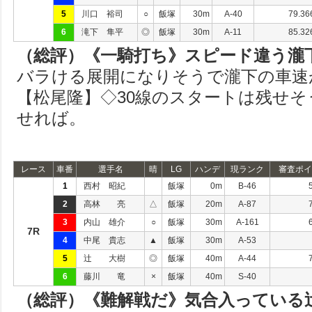
5
川口 裕司
○
飯塚
30m
A-40
79.36
6
滝下 隼平
◎
飯塚
30m
A-11
85.32
（総評）《一騎打ち》スピード違う瀧
バラける展開になりそうで瀧下の車速
【松尾隆】◇30線のスタートは残せ
せれば。
レース
車番
選手名
晴
LG
ハンデ
現ランク
審査ポイ
1
西村 昭紀
飯塚
0m
B-46
2
高林 亮
△
飯塚
20m
A-87
3
内山 雄介
○
飯塚
30m
A-161
7R
4
中尾 貴志
▲
飯塚
30m
A-53
5
辻 大樹
◎
飯塚
40m
A-44
6
藤川 竜
×
飯塚
40m
S-40
（総評）《難解戦だ》気合入っている辻