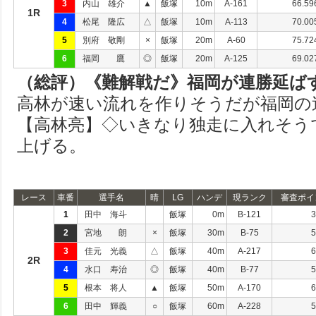
3
内山 雄介
▲
飯塚
10m
A-161
66.59
1R
4
松尾 隆広
△
飯塚
10m
A-113
70.00
5
別府 敬剛
×
飯塚
20m
A-60
75.72
6
福岡 鷹
◎
飯塚
20m
A-125
69.02
（総評）《難解戦だ》福岡が連勝延ば
高林が速い流れを作りそうだが福岡の
【高林亮】◇いきなり独走に入れそう
上げる。
レース
車番
選手名
晴
LG
ハンデ
現ランク
審査ポイ
1
田中 海斗
飯塚
0m
B-121
3
2
宮地 朗
×
飯塚
30m
B-75
5
3
佳元 光義
△
飯塚
40m
A-217
6
2R
4
水口 寿治
◎
飯塚
40m
B-77
5
5
根本 将人
▲
飯塚
50m
A-170
6
6
田中 輝義
○
飯塚
60m
A-228
5