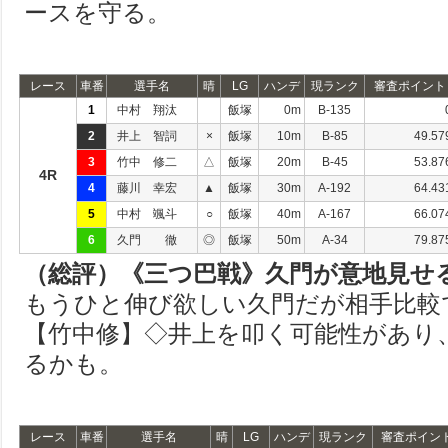
ースを守る。
レース
車番
選手名
晴
LG
ハンデ
現ランク
審査ポイント
1
中村 翔汰
飯塚
0m
B-135
2
井上 智詞
×
飯塚
10m
B-85
49.57
3
竹中 修二
△
飯塚
20m
B-45
53.87
4R
4
藤川 幸宏
▲
飯塚
30m
A-192
64.43
5
中村 颯斗
○
飯塚
40m
A-167
66.07
6
久門 徹
◎
飯塚
50m
A-34
79.87
（総評）《三つ巴戦》久門が意地見せ
もうひと伸び欲しい久門だが相手比較
【竹中修】◇井上を叩く可能性があり
るかも。
レース
車番
選手名
晴
LG
ハンデ
現ランク
審査ポイン