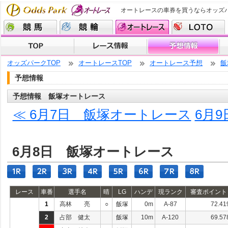
オートレースの車券を買うならオッズ
オッズパークTOP
オートレースTOP
オートレース予想
飯
予想情報
予想情報 飯塚オートレース
≪ 6月7日 飯塚オートレース
6月
6月8日 飯塚オートレース
レース
車番
選手名
晴
LG
ハンデ
現ランク
審査ポイント
1
高林 亮
○
飯塚
0m
A-87
72.41
2
占部 健太
飯塚
10m
A-120
69.57