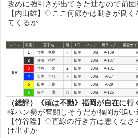
攻めに強引さが出てきた辻なので前団
【内山雄】◇ここ何節かは動きが良く
てくるか
レース
車番
選手名
晴
LG
ハンデ
現ランク
審査ポイ
1
竹尾 竜星
△
飯塚
0m
A-169
6
2
佐藤 裕児
○
飯塚
20m
A-187
6
3
竹谷 隆
▲
飯塚
20m
A-101
7
8R
4
石本 圭耶
×
飯塚
30m
A-17
8
5
田中 正樹
飯塚
30m
A-29
8
6
福岡 鷹
◎
飯塚
30m
A-125
6
（総評）《頭は不動》福岡が自在に行
軽ハン勢が奮闘しそうだが福岡が追い
【竹谷隆】◇直線の行き方は悪くなさ
け出すか