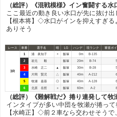
（総評）《混戦模様》イン奮闘する水
ここ最近の動き良い水口が先に抜け出
【根本将】◇水口がインを抑えすぎる
ありそう
レース
車番
選手名
晴
LG
ハンデ
現ランク
審査ポイ
1
浦 眞知子
×
飯塚
0m
B-135
2
岩元 毅
飯塚
20m
B-74
3
水崎 正二
▲
飯塚
30m
B-28
3R
4
片岡 賢児
△
飯塚
40m
A-212
5
牧瀬 嘉葵
◎
飯塚
40m
A-128
6
北原 岳哲
○
飯塚
60m
A-2
（総評）《難解戦だ》捲り連発して牧
インタイプが多い中団を牧瀬が捲って
【水崎正】◇前２車なら交わせそうで