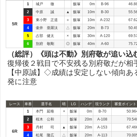
1
城戸 徹
飯塚
0m
B-96
46.8
2
中原 誠
▲
飯塚
10m
B-30
55.5
3
東小野 正道
○
飯塚
10m
A-232
67.6
5R
4
壷井 亜羅汰
△
飯塚
20m
B-73
50.4
5
占部 健太
×
飯塚
30m
A-120
69.5
6
別府 敬剛
◎
飯塚
40m
A-60
75.7
（総評）《頭は不動》別府敬が追い込む
復帰後２戦目で不安残る別府敬だが相
【中原誠】◇成績は安定しない傾向あ
発に注意
レース
車番
選手名
晴
LG
ハンデ
現ランク
審査ポイント
1
本門 延唯
×
飯塚
0m
B-70
50.96
2
桜木 公和
飯塚
20m
A-108
70.54
3
丹村 司
▲
飯塚
20m
A-153
67.46
6R
4
松尾 隆広
△
飯塚
20m
A-113
70.00