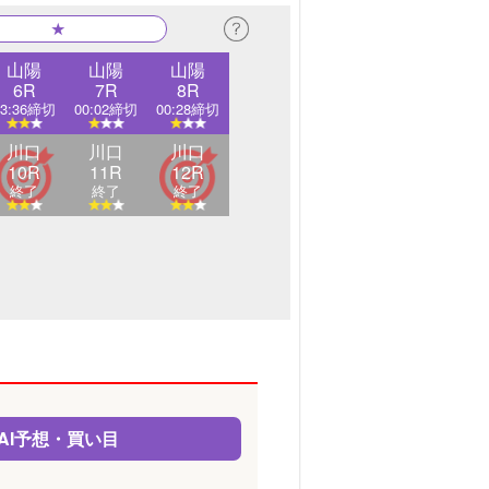
★
山陽
山陽
山陽
6R
7R
8R
23:36締切
00:02締切
00:28締切
川口
川口
川口
10R
11R
12R
終了
終了
終了
AI予想・買い目