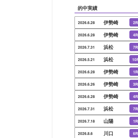
的中実績
伊勢崎
2026.6.28
2
伊勢崎
2026.6.28
4
浜松
2026.7.31
7
浜松
2026.5.21
10
伊勢崎
2026.6.28
1
伊勢崎
2026.6.26
3
伊勢崎
2026.6.28
4
浜松
2026.7.31
7
山陽
2026.7.18
1
川口
2026.8.6
6