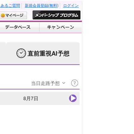
くあるご質問
新規会員登録(無料)
ログイン
直前重視AI予想
当日走路予想
8月7日