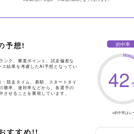
の予想!
的中率
ランク、審査ポイント、試走偏差な
ース結果を考慮したAI予想となってい
42
走・競走タイム、着順、スタートタイ
の勝率、連対率などから、各選手の
中させることを重視しています。
※的中率はレ
おすすめ!!