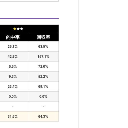
的中率
回収率
26.1%
63.5%
42.9%
157.1%
5.5%
72.0%
9.3%
52.2%
23.4%
69.1%
0.0%
0.0%
-
-
31.6%
64.3%