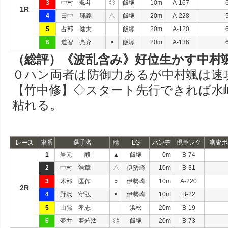
3
中村 颯斗
◎
飯塚
10m
A-167
1R
4
田中 輝義
△
飯塚
20m
A-228
5
占部 健太
飯塚
20m
A-120
6
道智 亮介
×
飯塚
20m
A-136
（総評）《波乱含み》好位生かす中村
０ハン両者は防御力あるが中村颯は速
【竹中修】◇スタート先行できれば水
粘れる。
レース
車番
選手名
晴
LG
ハンデ
現ランク
審査ポ
1
岩元 毅
▲
飯塚
0m
B-74
2
中村 浩章
△
伊勢崎
10m
B-31
3
木部 匡作
○
伊勢崎
10m
A-220
2R
4
野沢 守弘
×
伊勢崎
10m
B-22
5
山脇 孝志
浜松
20m
B-19
6
壷井 亜羅汰
◎
飯塚
20m
B-73