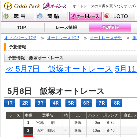
オートレースの車券を買うならオッズ
オッズパークTOP
オートレースTOP
オートレース予想
飯
予想情報
予想情報 飯塚オートレース
≪ 5月7日 飯塚オートレース
5月1
5月8日 飯塚オートレース
レース
車番
選手名
晴
LG
ハンデ
現ランク
審査ポ
1
宮地 朗
飯塚
0m
B-75
2
西村 昭紀
×
飯塚
10m
B-46