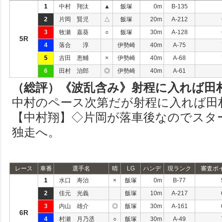
1
中村 翔汰
▲
飯塚
0m
B-135
2
片岡 賢児
△
飯塚
20m
A-212
3
牧瀬 嘉葵
○
飯塚
30m
A-128
5R
4
落合 淳
伊勢崎
40m
A-75
5
吉田 恵輔
×
伊勢崎
40m
A-68
6
田村 治郎
◎
伊勢崎
40m
A-61
（総評）《波乱含み》射程に入れば田
中村のペース次第だが射程に入れば田
【中村翔】◇片岡が落車後なのでスタ
独走へ。
レース
車番
選手名
晴
LG
ハンデ
現ランク
審査ポ
1
水口 寿治
×
飯塚
0m
B-77
2
佳元 光義
飯塚
10m
A-217
3
内山 雄介
◎
飯塚
30m
A-161
6R
4
村瀬 月乃丞
○
飯塚
30m
A-49