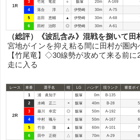
3
竹尾 竜星
○
飯塚
20m
A-169
1R
4
落合 淳
△
伊勢崎
30m
A-75
5
吉田 恵輔
▲
伊勢崎
30m
A-68
6
田村 治郎
◎
伊勢崎
30m
A-61
（総評）《波乱含み》混戦を捌いて田
宮地がインを抑え粘る間に田村が圏内
【竹尾竜】◇30線勢が攻めて来る前に
走に入る
レース
車番
選手名
晴
LG
ハンデ
現ランク
審査ポイ
1
浦 眞知子
飯塚
0m
B-135
2
水崎 正二
×
飯塚
40m
B-28
5
3
藤川 幸宏
◎
飯塚
50m
A-192
6
2R
4
中村 颯斗
○
飯塚
50m
A-167
6
5
竹谷 隆
▲
飯塚
60m
A-101
7
6
田中 正樹
△
飯塚
70m
A-29
8