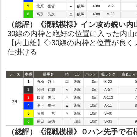
5
北原 岳哲
▲
飯塚
40m
A-2
6
高宗 良次
△
飯塚
40m
A-20
（総評）《混戦模様》イン攻め鋭い内
30線の内枠と絶好の位置に入った内山
【内山雄】◇30線の内枠と位置が良
仕掛ける
レース
車番
選手名
晴
LG
ハンデ
現ランク
審査ポイ
1
石橋 啓士
◎
飯塚
0m
B-23
5
2
阿部 仁志
○
飯塚
0m
A-57
7
3
松尾 隆広
△
飯塚
0m
A-113
7
7R
4
滝下 隼平
▲
飯塚
10m
A-11
8
5
藤川 竜
×
飯塚
10m
S-40
6
長田 恭徳
山陽
10m
S-33
9
（総評）《混戦模様》０ハン先手で石