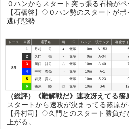
０ハンからスタート突っ張る石橋がペ
【石橋啓】◇０ハン勢のスタートがポ
逃げ態勢
レース
車番
選手名
晴
LG
ハンデ
現ランク
審査ポイ
1
丹村 司
▲
飯塚
0m
A-153
2
久門 徹
×
飯塚
0m
A-34
3
川口 裕司
△
飯塚
10m
A-40
8R
4
中村 杏亮
○
飯塚
10m
A-1
5
岩見 貴史
飯塚
10m
S-23
6
篠原 睦
◎
飯塚
10m
S-6
1
（総評）《難解戦だ》速攻冴えてる篠
スタートから速攻が決まってる篠原が
【丹村司】◇久門とのスタート勝負だ
上がる。