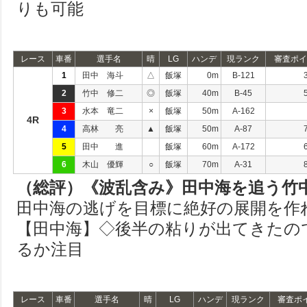
りも可能
レース
車番
選手名
晴
LG
ハンデ
現ランク
審査ポイ
1
田中 海斗
△
飯塚
0m
B-121
2
竹中 修二
◎
飯塚
40m
B-45
3
水本 竜二
×
飯塚
50m
A-162
4R
4
高林 亮
▲
飯塚
50m
A-87
5
田中 進
飯塚
60m
A-172
6
木山 優輝
○
飯塚
70m
A-31
（総評）《波乱含み》田中海を追う竹
田中海の逃げを目標に絶好の展開を作
【田中海】◇後半の粘りが出てきたの
るか注目
レース
車番
選手名
晴
LG
ハンデ
現ランク
審査ポ