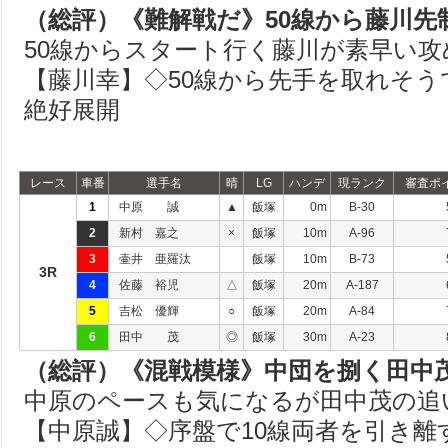
（総評）《難解戦だ》50線から藤川先
50線からスタート行く藤川が素早い攻
【藤川幸】◇50線から先手を取れそ
絶好展開
レース
車番
選手名
晴
LG
ハンデ
現ランク
審査ポ
1
中原 誠
▲
飯塚
0m
B-30
2
新村 嘉之
×
飯塚
10m
A-96
3
壷井 亜羅汰
飯塚
10m
B-73
3R
4
佐藤 裕児
△
飯塚
20m
A-187
5
吉松 優輝
○
飯塚
20m
A-84
6
田中 茂
◎
飯塚
30m
A-23
（総評）《混戦模様》中団を捌く田中
中原のペースも気になるが田中茂の追
【中原誠】◇序盤で10線両者を引き