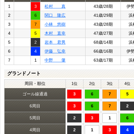
1
3
松村 真
43歳/28期
伊
2
6
関口 隆広
41歳/29期
浜
3
7
小林 悠樹
43歳/28期
浜
4
5
木村 直幸
47歳/27期
浜
5
2
岩本 君男
68歳/14期
浜
6
4
伊藤 弘幸
66歳/16期
伊
7
1
中野 肇
63歳/17期
浜
グランドノート
周回・順位
1位
2位
3位
4位
ゴール線通過
3
6
7
5
6周目
3
6
7
2
5周目
2
3
1
6
4周目
2
1
3
4