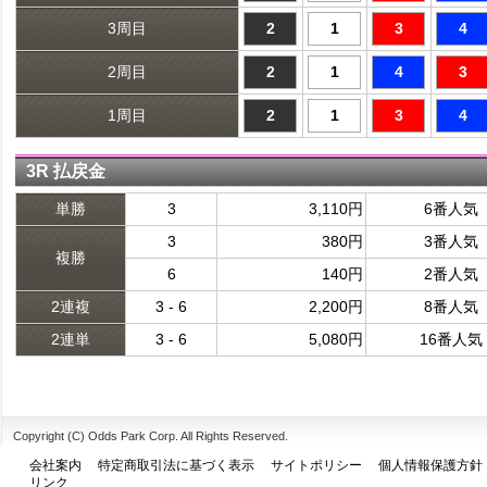
3周目
2
1
3
4
2周目
2
1
4
3
1周目
2
1
3
4
3R 払戻金
単勝
3
3,110円
6番人気
3
380円
3番人気
複勝
6
140円
2番人気
2連複
3 - 6
2,200円
8番人気
2連単
3 - 6
5,080円
16番人気
Copyright (C) Odds Park Corp. All Rights Reserved.
会社案内
特定商取引法に基づく表示
サイトポリシー
個人情報保護方針
リンク