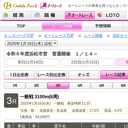
オートレースの車券を買うならオッズ
オッズパークTOP
オートレースTOP
レース情報
浜松オー
令和６年度浜松市営 普通開催 １／１４～
初日(1月14日)
2日目(1月15日)
一般戦 3100m(6周)
2025年1月16日(木)
一般戦
発走時間 11:37
天候：晴 走路状況：良走路 走路温度：17.0℃ 気温：6.0℃ 湿度
1着賞金 64,000円
着
事故
車
選手名
年齢/期
L