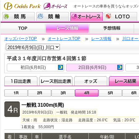
オートレースの車券を買うならオッズ
オッズパークTOP
オートレースTOP
レース情報
川口オー
平成３１年度川口市営第４回第１節
初日(6月8日)
2日目(6月9日)
一般戦 3100m(6周)
2019年6月9日(日)
一般戦
発走時間 16:18
天候：雨 走路状況：湿走路 走路温度：26.0℃ 気温：20.0℃ 湿
1着賞金 55,000円
着
事故
車
選手名
年齢/期
L