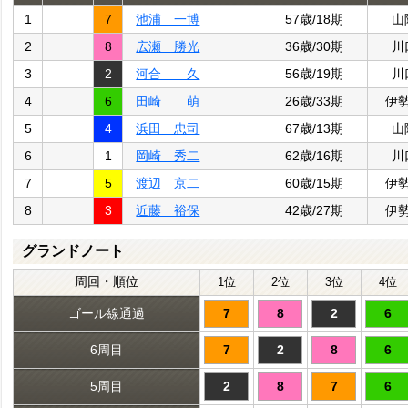
1
7
池浦 一博
57歳/18期
山
2
8
広瀬 勝光
36歳/30期
川
3
2
河合 久
56歳/19期
川
4
6
田崎 萌
26歳/33期
伊
5
4
浜田 忠司
67歳/13期
山
6
1
岡崎 秀二
62歳/16期
川
7
5
渡辺 京二
60歳/15期
伊
8
3
近藤 裕保
42歳/27期
伊
グランドノート
周回・順位
1位
2位
3位
4位
ゴール線通過
7
8
2
6
6周目
7
2
8
6
5周目
2
8
7
6