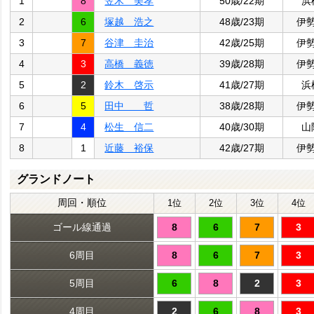
1
8
笠木 美孝
50歳/22期
浜
2
6
塚越 浩之
48歳/23期
伊
3
7
谷津 圭治
42歳/25期
伊
4
3
高橋 義徳
39歳/28期
伊
5
2
鈴木 啓示
41歳/27期
浜
6
5
田中 哲
38歳/28期
伊
7
4
松生 信二
40歳/30期
山
8
1
近藤 裕保
42歳/27期
伊
グランドノート
周回・順位
1位
2位
3位
4位
ゴール線通過
8
6
7
3
6周目
8
6
7
3
5周目
6
8
2
3
4周目
2
6
8
3