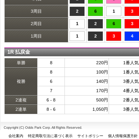
3周目
2
6
1
3
2周目
1
2
6
3
1周目
1
2
3
4
1R 払戻金
単勝
8
220円
1番人気
8
100円
1番人気
複勝
6
140円
3番人気
7
170円
4番人気
2連複
6 - 8
500円
2番人気
2連単
8 - 6
1,050円
3番人気
Copyright (C) Odds Park Corp. All Rights Reserved.
会社案内
特定商取引法に基づく表示
サイトポリシー
個人情報保護方針