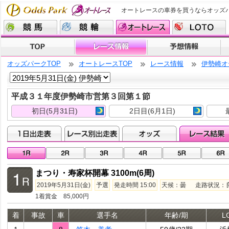
オートレースの車券を買うならオッズ
オッズパークTOP
オートレースTOP
レース情報
伊勢崎オ
平成３１年度伊勢崎市営第３回第１節
初日(5月31日)
2日目(6月1日)
まつり・寿家杯開幕 3100m(6周)
2019年5月31日(金)
予選
発走時間 15:00
天候：曇 走路状況：良走
1着賞金 85,000円
着
事故
車
選手名
年齢/期
L