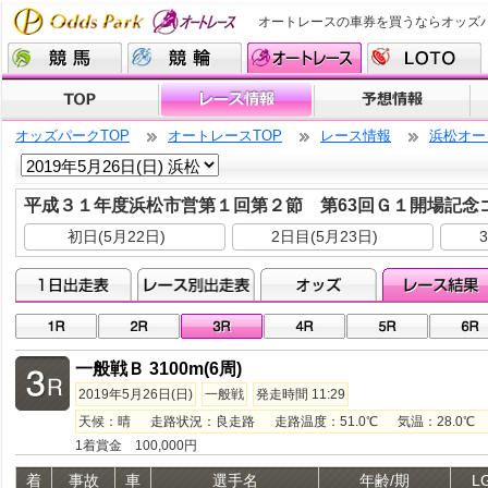
オートレースの車券を買うならオッズ
オッズパークTOP
オートレースTOP
レース情報
浜松オー
平成３１年度浜松市営第１回第２節 第63回Ｇ１開場記念
初日(5月22日)
2日目(5月23日)
一般戦Ｂ 3100m(6周)
2019年5月26日(日)
一般戦
発走時間 11:29
天候：晴 走路状況：良走路 走路温度：51.0℃ 気温：28.0℃ 湿
1着賞金 100,000円
着
事故
車
選手名
年齢/期
L