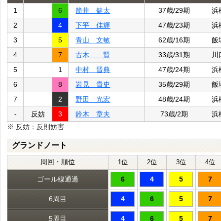
1
6
筒井 健太
37歳/29期
浜
2
4
下平 佳輝
47歳/23期
浜
3
5
青山 文敏
62歳/16期
飯
4
7
古木 賢
33歳/31期
川
5
1
中村 晋典
47歳/24期
浜
6
8
岩見 貴史
35歳/29期
飯
7
2
野田 光宏
48歳/24期
浜
-
反妨
3
鈴木 章夫
73歳/2期
浜
※ 反妨：反則妨害
グランドノート
周回・順位
1位
2位
3位
4位
ゴール線通過
6
4
5
7
6周目
4
6
5
7
5周目
4
6
5
7