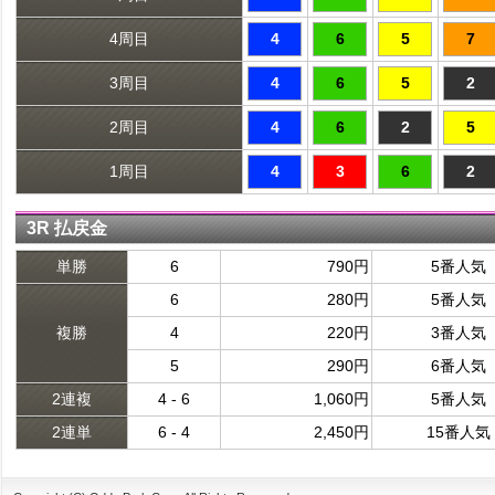
4周目
4
6
5
7
3周目
4
6
5
2
2周目
4
6
2
5
1周目
4
3
6
2
3R 払戻金
単勝
6
790円
5番人気
6
280円
5番人気
複勝
4
220円
3番人気
5
290円
6番人気
2連複
4 - 6
1,060円
5番人気
2連単
6 - 4
2,450円
15番人気