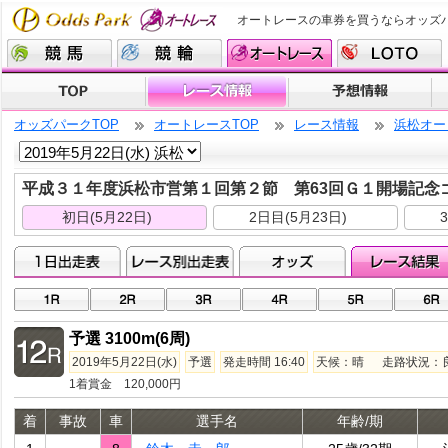
オートレースの車券を買うならオッズ
オッズパークTOP
オートレースTOP
レース情報
浜松オー
平成３１年度浜松市営第１回第２節 第63回Ｇ１開場記念
初日(5月22日)
2日目(5月23日)
予選 3100m(6周)
2019年5月22日(水)
予選
発走時間 16:40
天候：晴 走路状況：良走
1着賞金 120,000円
着
事故
車
選手名
年齢/期