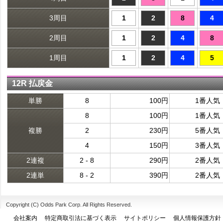
3周目
1
2
8
4
2周目
1
2
4
8
1周目
1
2
4
5
12R 払戻金
単勝
8
100円
1番人気
8
100円
1番人気
複勝
2
230円
5番人気
4
150円
3番人気
2連複
2 - 8
290円
2番人気
2連単
8 - 2
390円
2番人気
Copyright (C) Odds Park Corp. All Rights Reserved.
会社案内
特定商取引法に基づく表示
サイトポリシー
個人情報保護方針