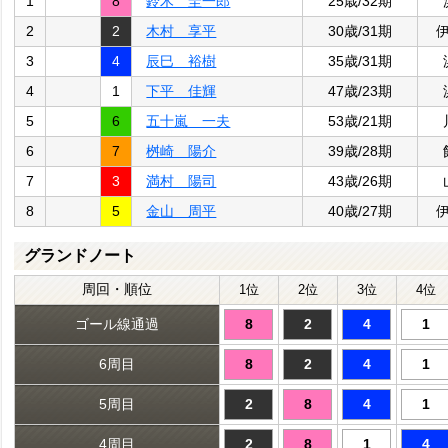
1
8
鈴木 圭一郎
25歳/32期
2
2
木村 享平
30歳/31期
3
4
辰巳 裕樹
35歳/31期
4
1
下平 佳輝
47歳/23期
5
6
五十嵐 一夫
53歳/21期
6
7
桝崎 陽介
39歳/28期
7
3
満村 陽司
43歳/26期
8
5
金山 周平
40歳/27期
グランドノート
周回・順位
1位
2位
3位
4位
ゴール線通過
8
2
4
1
6周目
8
2
4
1
5周目
2
8
4
1
4周目
2
8
1
4