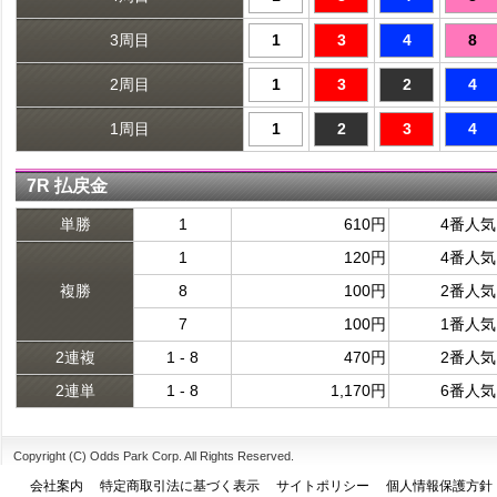
3周目
1
3
4
8
2周目
1
3
2
4
1周目
1
2
3
4
7R 払戻金
単勝
1
610円
4番人気
1
120円
4番人気
複勝
8
100円
2番人気
7
100円
1番人気
2連複
1 - 8
470円
2番人気
2連単
1 - 8
1,170円
6番人気
Copyright (C) Odds Park Corp. All Rights Reserved.
会社案内
特定商取引法に基づく表示
サイトポリシー
個人情報保護方針