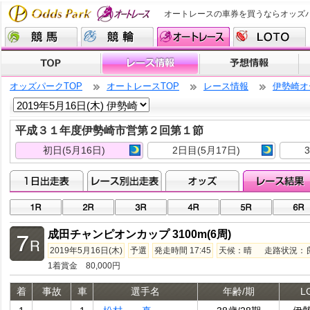
オートレースの車券を買うならオッズ
オッズパークTOP
オートレースTOP
レース情報
伊勢崎オ
平成３１年度伊勢崎市営第２回第１節
初日(5月16日)
2日目(5月17日)
成田チャンピオンカップ 3100m(6周)
2019年5月16日(木)
予選
発走時間 17:45
天候：晴 走路状況：良走
1着賞金 80,000円
着
事故
車
選手名
年齢/期
L