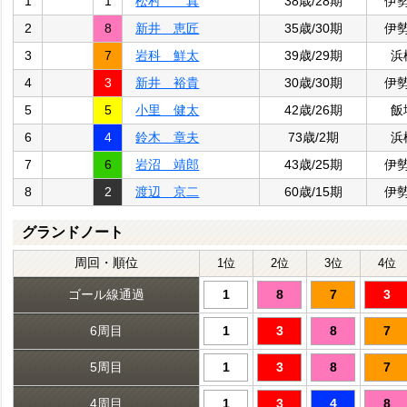
1
1
松村 真
38歳/28期
伊
2
8
新井 恵匠
35歳/30期
伊
3
7
岩科 鮮太
39歳/29期
浜
4
3
新井 裕貴
30歳/30期
伊
5
5
小里 健太
42歳/26期
飯
6
4
鈴木 章夫
73歳/2期
浜
7
6
岩沼 靖郎
43歳/25期
伊
8
2
渡辺 京二
60歳/15期
伊
グランドノート
周回・順位
1位
2位
3位
4位
ゴール線通過
1
8
7
3
6周目
1
3
8
7
5周目
1
3
8
7
4周目
1
3
4
8