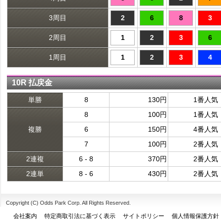
3周目
2
6
8
3
2周目
1
2
3
6
1周目
1
2
3
4
10R 払戻金
単勝
8
130円
1番人気
8
100円
1番人気
複勝
6
150円
4番人気
7
100円
2番人気
2連複
6 - 8
370円
2番人気
2連単
8 - 6
430円
2番人気
Copyright (C) Odds Park Corp. All Rights Reserved.
会社案内
特定商取引法に基づく表示
サイトポリシー
個人情報保護方針