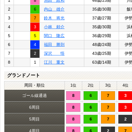
1
8
池田 政和
46歳/23期
川
2
6
内山 雄介
35歳/30期
飯
3
7
鈴木 将光
37歳/27期
伊
4
3
小林 頼介
35歳/30期
浜
5
5
関口 隆広
36歳/29期
浜
6
4
福田 勝則
48歳/24期
伊
7
2
深沢 悟
43歳/25期
伊
8
1
江川 重文
63歳/14期
伊
グランドノート
周回・順位
1位
2位
3位
4位
ゴール線通過
8
6
7
3
6周目
8
6
7
3
5周目
8
6
7
2
4周目
8
6
2
7