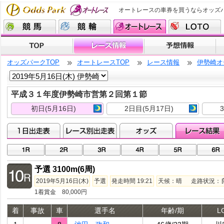
オートレースの車券を買うならオッズ
オッズパークTOP
オートレースTOP
レース情報
伊勢崎オ
平成３１年度伊勢崎市営第２回第１節
初日(5月16日)
2日目(5月17日)
予選 3100m(6周)
2019年5月16日(木)
予選
発走時間 19:21
天候：晴 走路状況：良走
1着賞金 80,000円
着
事故
車
選手名
年齢/期
L