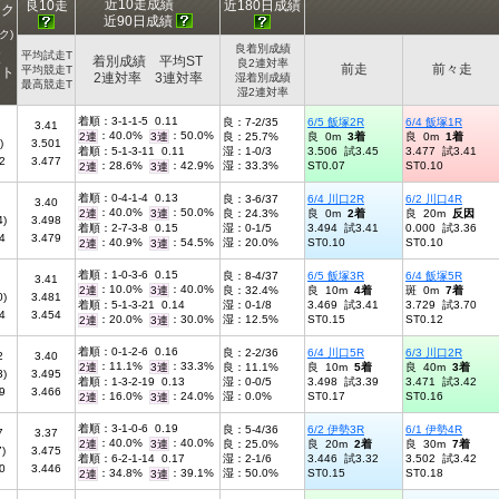
近10走成績
良10走
近180日成績
ンク
近90日成績
ク)
良着別成績
平均試走T
査
着別成績 平均ST
良2連対率
前走
前々走
平均競走T
ント
2連対率 3連対率
湿着別成績
最高競走T
湿2連対率
着順：3-1-1-5 0.11
良：7-2/35
6/5 飯塚2R
6/4 飯塚1R
3.41
：40.0%
：50.0%
2連
3連
良：25.7%
良 0m
3着
良 0m
1着
)
3.501
着順：5-1-3-11 0.11
湿：1-0/3
3.506 試3.45
3.477 試3.41
2
3.477
：28.6%
：42.9%
湿：33.3%
ST0.07
ST0.10
2連
3連
着順：0-4-1-4 0.13
良：3-6/37
6/4 川口2R
6/2 川口4R
3.40
：40.0%
：50.0%
2連
3連
良：24.3%
良 0m
2着
良 20m
反因
4)
3.498
着順：2-7-3-8 0.15
湿：0-1/5
3.494 試3.41
0.000 試3.36
4
3.479
：40.9%
：54.5%
湿：20.0%
ST0.10
ST0.10
2連
3連
着順：1-0-3-6 0.15
良：8-4/37
6/5 飯塚3R
6/4 飯塚5R
3.41
：10.0%
：40.0%
2連
3連
良：32.4%
良 10m
4着
斑 0m
7着
0)
3.481
着順：5-1-3-21 0.14
湿：0-1/8
3.469 試3.41
3.729 試3.70
4
3.454
：20.0%
：30.0%
湿：12.5%
ST0.15
ST0.12
2連
3連
着順：0-1-2-6 0.16
良：2-2/36
6/4 川口5R
6/3 川口2R
2
3.40
：11.1%
：33.3%
2連
3連
良：11.1%
良 10m
5着
良 40m
3着
3)
3.495
着順：1-3-2-19 0.13
湿：0-0/5
3.498 試3.39
3.471 試3.42
9
3.466
：16.0%
：24.0%
湿：0.0%
ST0.17
ST0.16
2連
3連
着順：3-1-0-6 0.19
良：5-4/36
6/2 伊勢3R
6/1 伊勢4R
7
3.37
：40.0%
：40.0%
2連
3連
良：25.0%
良 20m
2着
良 30m
7着
7)
3.475
着順：6-2-1-14 0.17
湿：2-1/6
3.446 試3.32
3.502 試3.42
0
3.446
：34.8%
：39.1%
湿：50.0%
ST0.15
ST0.18
2連
3連