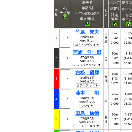
選手名
ハンデ
現ラ
年齢/期
My
試走T
(前ラン
車
Ｌ
予想印
今年V/優出/通算V
番
Ｇ
試走
審
偏差
車名/車級
ポイ
竹島 繁夫
0m
B-35
伊
62歳/14期
1
勢
3.42
(B-53
V0/0回/V2
崎
0.091
55.51
ＭＲ・シゲキ/1 ▼
西崎 洋一郎
10m
B-33
山
47歳/22期
2
3.42
(A-19
陽
V0/0回/V2
0.098
55.58
ムッシュマユユ/1 ▼
吉松 優輝
10m
B-89
飯
24歳/33期
3
3.43
(B-10
塚
V0/1回/V0
0.071
44.60
クラージュ/1 ▼
藤本 剛
20m
A-18
山
66歳/13期
4
3.39
(A-20
陽
V0/0回/V20
0.095
63.33
マジ/1 ▼
田島 敏徳
20m
A-15
飯
53歳/20期
5
3.37
(A-11
塚
V0/0回/V17
0.105
65.52
Ｄ・タートル/1 ▼