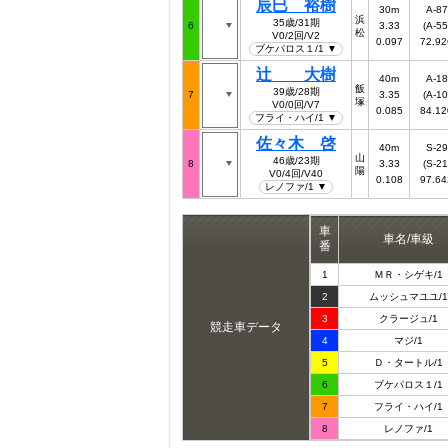
辰巳 裕樹
30m
A-87
浜
35歳/31期
6
3.33
(A-55
松
V0/2回/V2
0.097
72.92
ブケパロス１/1 ▼
辻 大樹
40m
A-18
飯
39歳/28期
7
3.35
(A-10
塚
V0/0回/V7
0.085
84.12
フライ・ハイ/1 ▼
佐々木 啓
40m
S-29
山
46歳/23期
8
3.33
(S-21
陽
V0/4回/V40
0.108
97.64
レノファ/1 ▼
車
車名/車級
番
1
ＭＲ・シゲキ/1
2
ムッシュマユユ/1
3
クラージュ/1
競走車データ
4
マジ/1
5
Ｄ・タートル/1
6
ブケパロス１/1
7
フライ・ハイ/1
8
レノファ/1