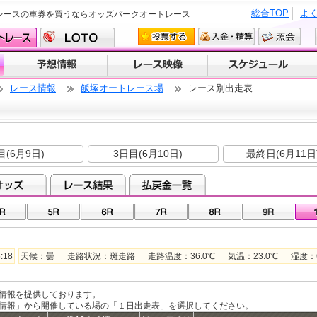
総合TOP
よ
レースの車券を買うならオッズパークオートレース
レース情報
飯塚オートレース場
レース別出走表
節
目(6月9日)
3日目(6月10日)
最終日(6月11日
:18
天候：曇 走路状況：斑走路 走路温度：36.0℃ 気温：23.0℃ 湿度：69
情報を提供しております。
ス情報」から開催している場の「１日出走表」を選択してください。