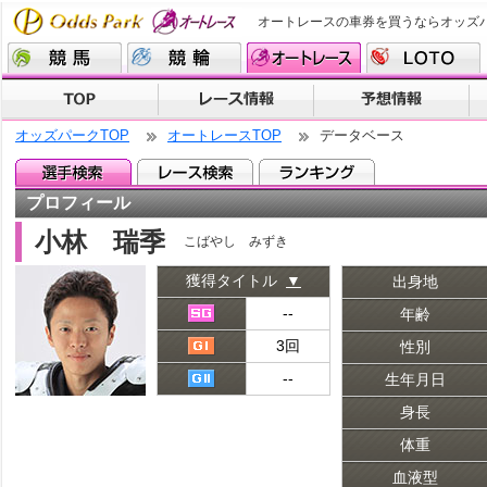
オートレースの車券を買うならオッズ
オッズパークTOP
オートレースTOP
データベース
プロフィール
小林 瑞季
こばやし みずき
獲得タイトル
▼
出身地
--
年齢
3回
性別
--
生年月日
身長
体重
血液型