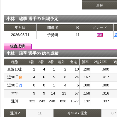
星座
小林 瑞季 選手の 出場予定
年月日
開催場
R
グレード
2026/08/11
伊勢崎
11
小林 瑞季 選手の 総合成績
種別
1着
2着
3着
着外
出走
勝率
2連対率
3
直近10走
2
4
1
2
10
.200
.600
近90日
4
6
5
8
24
.167
.417
良
近90日
0
0
1
4
5
.000
.000
湿
本年
9
9
14
23
57
.158
.316
通算
322
243
248
838
1677
.192
.337
通算V
11
今年V / 優出
0 /