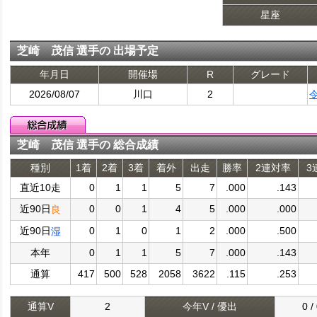
星座
芝崎 茂信 選手の 出場予定
年月日
開催場
R
グレード
2026/08/07
川口
2
芝崎 茂信 選手の 総合成績
種別
1着
2着
3着
着外
出走
勝率
2連対率
3
直近10走
0
1
1
5
7
.000
.143
近90日
0
0
1
4
5
.000
.000
良
近90日
0
1
0
1
2
.000
.500
湿
本年
0
1
1
5
7
.000
.143
通算
417
500
528
2058
3622
.115
.253
通算V
2
今年V / 優出
0 /