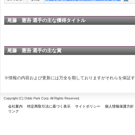
尾藤 憲吾 選手の主な獲得タイトル
尾藤 憲吾 選手の主な賞
※情報の内容および更新には万全を期しておりますがそれらを保証す
Copyright (C) Odds Park Corp. All Rights Reserved.
会社案内
特定商取引法に基づく表示
サイトポリシー
個人情報保護方針
リンク