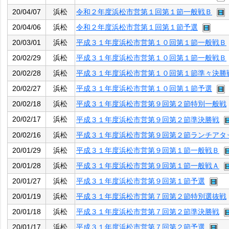
20/04/07
浜松
令和２年度浜松市営第１回第１節一般戦Ｂ
20/04/06
浜松
令和２年度浜松市営第１回第１節予選
20/03/01
浜松
平成３１年度浜松市営第１０回第１節一般戦Ｂ
20/02/29
浜松
平成３１年度浜松市営第１０回第１節一般戦Ｂ
20/02/28
浜松
平成３１年度浜松市営第１０回第１節準々決勝
20/02/27
浜松
平成３１年度浜松市営第１０回第１節予選
20/02/18
浜松
平成３１年度浜松市営第９回第２節特別一般戦
20/02/17
浜松
平成３１年度浜松市営第９回第２節準決勝戦
20/02/16
浜松
平成３１年度浜松市営第９回第２節ランチアタ
20/01/29
浜松
平成３１年度浜松市営第９回第１節一般戦Ｂ
20/01/28
浜松
平成３１年度浜松市営第９回第１節一般戦Ａ
20/01/27
浜松
平成３１年度浜松市営第９回第１節予選
20/01/19
浜松
平成３１年度浜松市営第７回第２節特別選抜戦
20/01/18
浜松
平成３１年度浜松市営第７回第２節準決勝戦
20/01/17
浜松
平成３１年度浜松市営第７回第２節予選