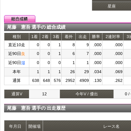
星座
尾藤 憲吾 選手の 総合成績
種別
1着
2着
3着
着外
出走
勝率
2連対率
3
直近10走
0
0
1
8
9
.000
.000
近90日
0
0
1
6
7
.000
.000
良
近90日
0
0
0
1
1
.000
.000
湿
本年
1
1
1
26
29
.034
.069
通算
638
648
576
2952
4909
.130
.262
通算V
12
今年V / 優出
0 /
尾藤 憲吾 選手の 出走履歴
年月日
開催場
レース名