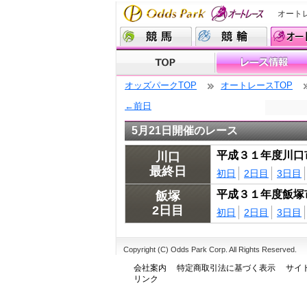
オート
オッズパークTOP
オートレースTOP
←前日
5月21日開催のレース
平成３１年度川口
川口
最終日
初日
2日目
3日目
平成３１年度飯塚
飯塚
2日目
初日
2日目
3日目
Copyright (C) Odds Park Corp. All Rights Reserved.
会社案内
特定商取引法に基づく表示
サイ
リンク