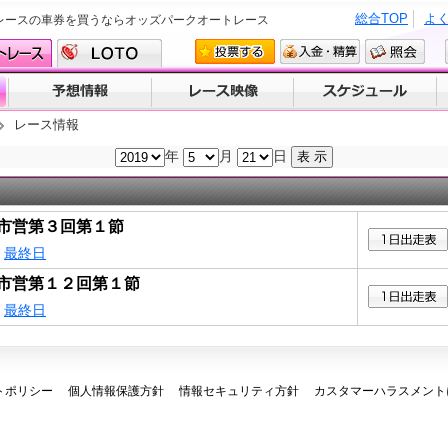
総合TOP
よ
レースの車券を買うならオッズパークオートレース
レース情報
年
月
日
市営第３回第１節
最終日
市営第１２回第１節
最終日
トポリシー
個人情報保護方針
情報セキュリティ方針
カスタマーハラスメント