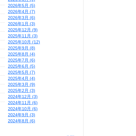
2026年5月 (5)
2026年4月 (7)
2026年3月 (6)
2026年1月 (3)
2025年12月 (9)
2025年11月 (3)
2025年10月 (12)
2025年9月 (8)
2025年8月 (4)
2025年7月 (6)
2025年6月 (5)
2025年5月 (7)
2025年4月 (4)
2025年3月 (9)
2025年2月 (3)
2024年12月 (3)
2024年11月 (6)
2024年10月 (6)
2024年9月 (3)
2024年8月 (6)