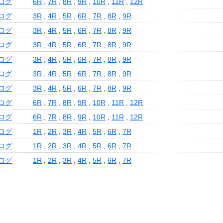
ログ
6R
,
7R
,
8R
,
9R
,
10R
,
11R
,
12R
ログ
3R
,
4R
,
5R
,
6R
,
7R
,
8R
,
9R
ログ
3R
,
4R
,
5R
,
6R
,
7R
,
8R
,
9R
ログ
3R
,
4R
,
5R
,
6R
,
7R
,
8R
,
9R
ログ
3R
,
4R
,
5R
,
6R
,
7R
,
8R
,
9R
ログ
3R
,
4R
,
5R
,
6R
,
7R
,
8R
,
9R
ログ
3R
,
4R
,
5R
,
6R
,
7R
,
8R
,
9R
ログ
6R
,
7R
,
8R
,
9R
,
10R
,
11R
,
12R
ログ
6R
,
7R
,
8R
,
9R
,
10R
,
11R
,
12R
ログ
1R
,
2R
,
3R
,
4R
,
5R
,
6R
,
7R
ログ
1R
,
2R
,
3R
,
4R
,
5R
,
6R
,
7R
ログ
1R
,
2R
,
3R
,
4R
,
5R
,
6R
,
7R