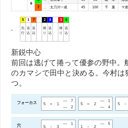
6
7
…
太刀川一成
45
100
千 葉
マ
5
1
7
2
4
3
6
先
追
追
捲
追
捲
追
←
行
込
込
り
込
り
込
新鋭中心
前回は逃げて捲って優参の野中。
のカマシで田中と決める。今村は
つ。
―
7
―
1
5
＝
1
5
＝
2
5
－
―
2
―
4
―
1
―
5
5
－
3
1
－
2