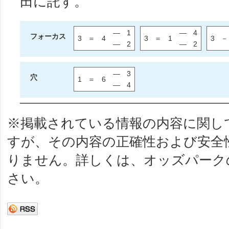
田に託す。
―
1
―
4
3
＝
4
3
＝
1
3
－
―
2
―
2
―
3
1
＝
6
―
4
※掲載されている情報の内容に関し
すが、その内容の正確性および安全
りません。詳しくは、オッズパーク
さい。