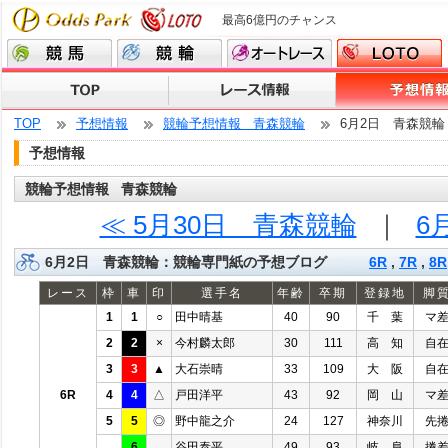
最高6億円のチャンス
TOP
予想情報
競輪予想情報 青森競輪
6月2日 青森競輪
予想情報
競輪予想情報 青森競輪
≪ 5月30日 青森競輪
｜
6
6月2日 青森競輪：競輪専門紙の予想ブログ
6R
,
7R
,
8R
レース
枠
車
印
選手名
年齢
卒期
登録地
脚
1
1
○
田中晴基
40
90
千 葉
マ
2
2
×
今村麟太郎
30
111
高 知
自
3
3
▲
大石崇晴
33
109
大 阪
自
6R
4
4
△
戸田洋平
43
92
岡 山
マ
5
5
◎
野中龍之介
24
127
神奈川
先
6
…
谷田泰平
49
93
岐 阜
捲