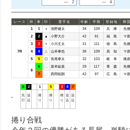
―
2
―
4
レース
枠
車
印
選手名
年齢
卒期
登録地
脚
1
1
○
池野健太
34
109
兵 庫
先
2
2
▲
小野大介
42
91
福 島
マ
3
3
×
小川丈太
31
111
徳 島
先
7R
4
4
△
山本拳也
36
109
高 知
マ
5
5
◎
長尾拳太
32
103
岐 阜
捲
6
…
坂本紘規
29
117
青 森
先
6
7
…
西岡拓朗
42
97
広 島
マ
6
2
1
5
3
4
7
先
追
捲
捲
捲
追
追
←
行
込
り
り
り
込
込
捲り合戦