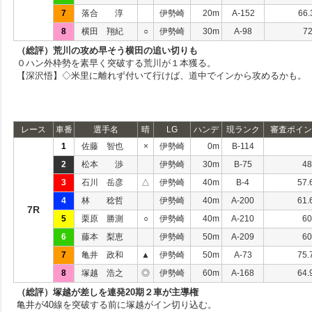
7
落合 淳
伊勢崎
20m
A-152
66.
8
横田 翔紀
○
伊勢崎
30m
A-98
72
（総評）荒川の攻め早そう横田の追い切りも
０ハン外枠勢を素早く突破する荒川が１本獲る。
【深沢悟】◇米里に離れず付いて行けば、道中でインから攻めるかも。
レース
車番
選手名
晴
LG
ハンデ
現ランク
審査ポイン
1
佐藤 智也
×
伊勢崎
0m
B-114
2
松本 渉
伊勢崎
30m
B-75
48
3
石川 岳彦
△
伊勢崎
40m
B-4
57.
4
林 稔哲
伊勢崎
40m
A-200
61.
7R
5
栗原 勝測
○
伊勢崎
40m
A-210
60
6
藤本 梨恵
伊勢崎
50m
A-209
60
7
亀井 政和
▲
伊勢崎
50m
A-73
75.
8
塚越 浩之
◎
伊勢崎
60m
A-168
64.
（総評）塚越が差しを連発20期２車が主導権
亀井が40線を突破する前に塚越がイン切り込む。