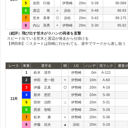
5
岩田 行雄
伊勢崎
20m
S-39
90.089
6
渡辺 篤
○
浜松
20m
S-48
86.93
7
笠木 美孝
◎
浜松
20m
S-42
89.175
8
内山 高秀
×
伊勢崎
20m
S-30
95.82
（総評）飛び出す笠木が０ハンの両者を直撃
スピード出ている笠木と渡辺が発走から仕掛ける
【押田和】◇スタートは田崎に行かれても、道中でマークから差し狙う
レース
車番
選手名
晴
LG
ハンデ
現ランク
審査
1
鈴木 清市
伊勢崎
0m
A-121
2
仲田 恵一朗
×
伊勢崎
10m
A-60
3
伊藤 正真
◎
伊勢崎
20m
A-18
4
新井 恵匠
伊勢崎
20m
S-36
11R
5
田村 治郎
△
伊勢崎
20m
S-31
6
西原 智昭
伊勢崎
20m
S-28
7
松本 康
○
伊勢崎
20m
S-38
8
伊藤 信夫
▲
浜松
20m
S-18