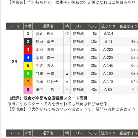
【佐藤智】◇Ｆ持ちだが、松本渉が後続の抑え役になれば２勝目もあり
レース
車番
選手名
晴
LG
ハンデ
現ランク
審査ポイン
1
浅倉 樹良
◎
伊勢崎
0m
B-114
2
原田 富夫
×
伊勢崎
10m
B-71
48.
3
木部 匡作
伊勢崎
20m
A-222
58.
4
清岡 優一
伊勢崎
20m
A-228
58.
8R
5
生方 将人
伊勢崎
30m
A-146
66.
6
谷川 一貴
▲
伊勢崎
30m
A-182
63.
7
高橋 絵莉子
○
伊勢崎
30m
A-178
64.
8
田中 哲
△
伊勢崎
40m
A-63
76.
（総評）浅倉が今節も全勝猛爆スタート高橋
原田にならスタートで内を覗かれても浅倉は伸び返せる
【高橋絵】◇大外からでもカマシを決めそうで、展開を有利に進めそう
レース
車番
選手名
晴
LG
ハンデ
現ランク
審査ポイン