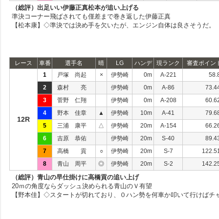
（総評）出足いい伊藤正真松本が追い上げる
準決コーナー飛ばされても僅差まで巻き返した伊藤正真
【松本康】◇準決では決め手を欠いたが、エンジン自体は良さそうだ。
レース
車番
選手名
晴
LG
ハンデ
現ランク
審査ポイン
1
戸塚 尚起
×
伊勢崎
0m
A-221
58.
2
森村 亮
伊勢崎
0m
A-86
73.4
3
菅野 仁翔
伊勢崎
0m
A-208
60.6
4
野本 佳章
▲
伊勢崎
10m
A-41
79.6
12R
5
三浦 康平
△
伊勢崎
20m
A-154
66.2
6
吉原 恭佑
伊勢崎
20m
S-40
89.4
7
高橋 貢
○
伊勢崎
20m
S-7
122.5
8
青山 周平
◎
伊勢崎
20m
S-2
142.2
（総評）青山の早仕掛けに高橋貢の追い上げ
20ｍの角度ならダッシュ決められる青山のＶ有望
【野本佳】◇スタートが切れており、０ハン勢を何車か叩いて行けばチ