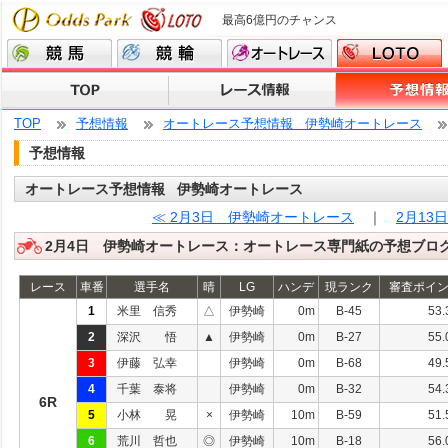
最高6億円のチャンス
TOP
予想情報
オートレース予想情報 伊勢崎オートレース
予想情報
オートレース予想情報 伊勢崎オートレース
≪ 2月3日 伊勢崎オートレース
｜
2月13
2月4日 伊勢崎オートレース：オートレース専門紙の予想ブロ
レース
車番
選手名
晴
LG
ハンデ
現ランク
審査ポイ
1
米里 信秀
△
伊勢崎
0m
B-45
53.
2
深沢 悟
▲
伊勢崎
0m
B-27
55.
3
伊藤 弘幸
伊勢崎
0m
B-68
49.
4
千葉 泰将
伊勢崎
0m
B-32
54.
6R
5
小林 晃
×
伊勢崎
10m
B-59
51.
6
荒川 哲也
◎
伊勢崎
10m
B-18
56.