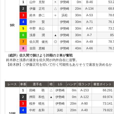
1
山中 充智
×
伊勢崎
0m
B-46
53.
2
伊藤 正司
△
伊勢崎
20m
A-134
68.
3
鈴木 静二
○
浜松
30m
A-53
78.
4
田中 賢
伊勢崎
30m
A-71
76.
9R
5
中野 光公
伊勢崎
30m
A-87
73.
6
浅香 潤
▲
伊勢崎
30m
A-7
85
7
佐久間 健光
◎
伊勢崎
40m
A-49
78.
8
吉田 恵輔
伊勢崎
40m
A-66
76.
（総評）佐久間で捌けよう20期の２車が奮戦
鈴木静と浅香の速攻を佐久間が内外自在に追撃。
【鈴木静】◇伊藤正司を叩いて行く可能性もありそうで速攻を決めるか
レース
車番
選手名
晴
LG
ハンデ
現ランク
審査ポイント
1
田崎 萌
△
伊勢崎
0m
A-153
66.291
2
押田 和也
▲
伊勢崎
0m
A-122
69.974
3
桜井 晴光
伊勢崎
20m
A-90
73.141
4
中村 友和
浜松
20m
A-40
79.822
10R