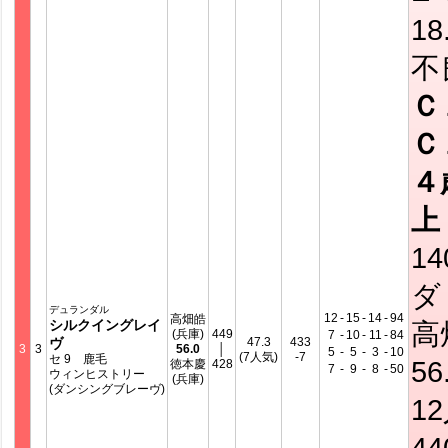
18
不
Ｃ
Ｃ
４
上
14
ダ
デュランダル
12
-
15
-
14
-
94
高畑皓
シルクイングレイ
高
(兵庫)
449
7
-
10
-
11
-
84
ヴ
47.3
433
3
3
56.0
│
5
-
5
-
3
-
10
(7人気)
-7
セ 9 鹿毛
56
徳本慶
428
7
-
9
-
8
-
50
ウィンヒストリー
(兵庫)
(ダンシングブレーヴ)
1
4