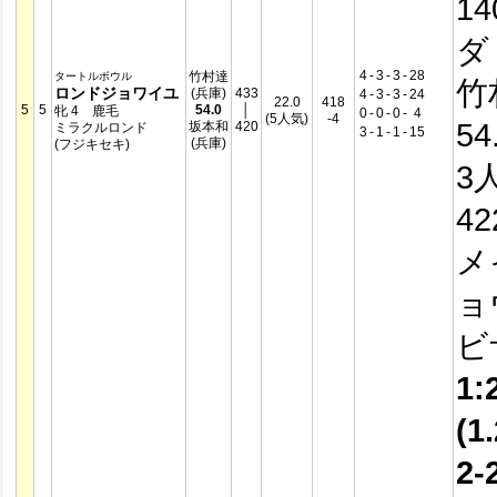
14
ダ
4
-
3
-
3
-
28
竹村達
タートルボウル
竹
ロンドジョワイユ
(兵庫)
433
4
-
3
-
3
-
24
22.0
418
5
5
54.0
│
牝 4 鹿毛
0
-
0
-
0
-
4
(5人気)
-4
54
坂本和
420
ミラクルロンド
3
-
1
-
1
-
15
(兵庫)
(フジキセキ)
3
4
メ
ョ
ビ
1:
(1.
2-