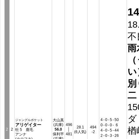
1
18
不
雨
（
い
別
二
15
ダ
4
-
0
-
5
-
50
大山真
ジャングルポケット
アリゲイター
(兵庫)
496
0
-
0
-
0
-
6
28.1
494
楢
2
2
56.0
│
牡 5 鹿毛
4
-
0
-
5
-
44
(6人気)
-2
保利平
481
アンナ
2
-
0
-
3
-
26
(兵庫)