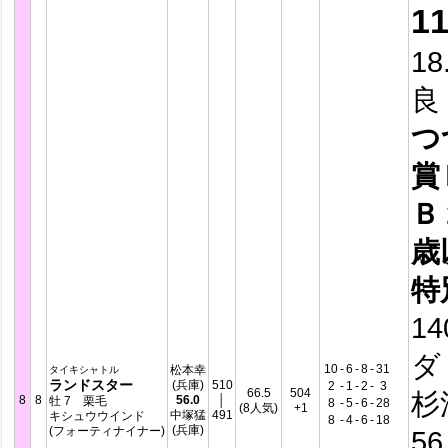
1
18
良
つ
賞
Ｂ
歳
特
14
ダ
10
-
6
-
8
-
31
松本幸
タイキシャトル
ランドスター
(兵庫)
510
2
-
1
-
2
-
3
66.5
504
杉
8
8
56.0
│
牡 7 栗毛
8
-
5
-
6
-
28
(8人気)
+1
中塚猛
491
キシュウウインド
8
-
4
-
6
-
18
(兵庫)
(フォーティナイナー)
56