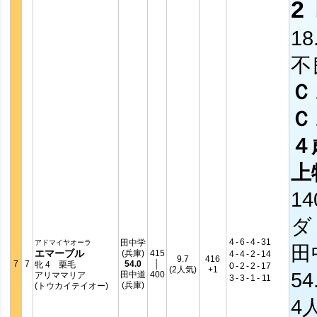
2
18
不
Ｃ
Ｃ
４
上
14
ダ
4
-
6
-
4
-
31
田中学
アドマイヤオーラ
田
エマーブル
(兵庫)
415
4
-
4
-
2
-
14
9.7
416
7
7
54.0
│
牝 4 栗毛
0
-
2
-
2
-
17
(2人気)
+1
54
田中道
400
アリママリア
3
-
3
-
1
-
11
(兵庫)
(トウカイテイオー)
4