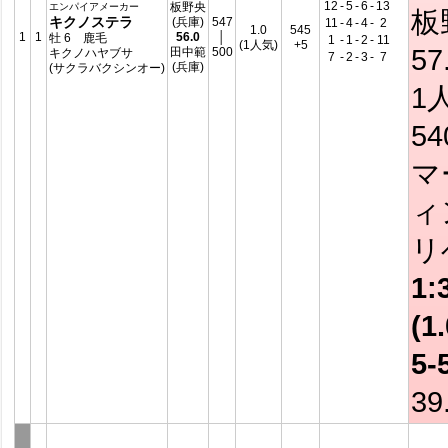
12
-
5
-
6
-
13
板野央
エンパイアメーカー
板
キクノステラ
(兵庫)
547
11
-
4
-
4
-
2
1.0
545
1
1
56.0
│
牡 6 鹿毛
1
-
1
-
2
-
11
(1人気)
+5
57
田中範
500
キクノハヤブサ
7
-
2
-
3
-
7
(兵庫)
(サクラバクシンオー)
1
5
マ
ィ
リ
1:
(1.
5-
39