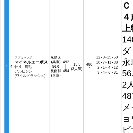
Ｃ
４
上
14
ダ
12
-
8
-
15
-
50
永島太
スズカマンボ
永
マイネルエーポス
(兵庫)
492
10
-
7
-
11
-
38
15.5
486
4
4
56.0
│
牡 4 鹿毛
2
-
1
-
4
-
12
(3人気)
-1
56
長南和
454
アルビジン
3
-
4
-
6
-
31
(兵庫)
(ワイルドラッシュ)
2
4
メ
ョ
ビ