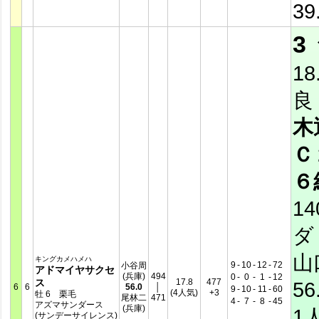
39
3
18
良
木
Ｃ
６
14
ダ
山
キングカメハメハ
9
-
10
-
12
-
72
小谷周
アドマイヤサクセ
(兵庫)
494
0
-
0
-
1
-
12
ス
17.8
477
56
6
6
56.0
│
9
-
10
-
11
-
60
(4人気)
+3
牡 6 栗毛
尾林二
471
4
-
7
-
8
-
45
アズマサンダース
(兵庫)
1
(サンデーサイレンス)