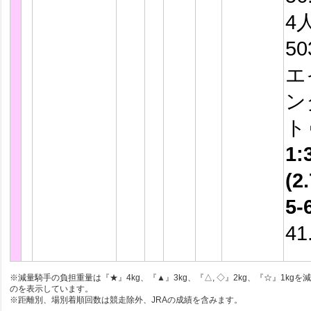
4
5
エ
ン
ト
1:
(2.
5-
41
※減量騎手の負担重量は『★』4kg、『▲』3kg、『△, ◇』2kg、『☆』1kgを
のを表示しています。
※距離別、場別着順回数は競走除外、JRAの成績を含みます。