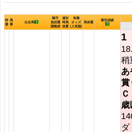
騎手
連対
単勝
枠
馬
着別成績
出走馬
負担重
時馬
オッズ
馬体重
番
番
調教師
体重
(人気順)
1
18
稍
あ
賞
Ｃ
歳
14
ダ