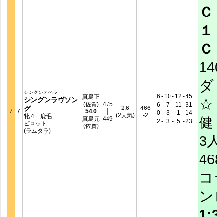
Ｃ
１
Ｃ
14
ダ
シングンオペラ
6
-
10
-
12
-
45
真島正
シングンラヴソン
☆
(佐賀)
475
6
-
7
-
11
-
31
グ
2.6
466
7
7
54.0
│
0
-
3
-
1
-
14
(2人気)
-2
牝 4 鹿毛
健 
真島元
449
2
-
3
-
5
-
23
ピロット
(佐賀)
(ラムタラ)
3
4
コ
ン
1: