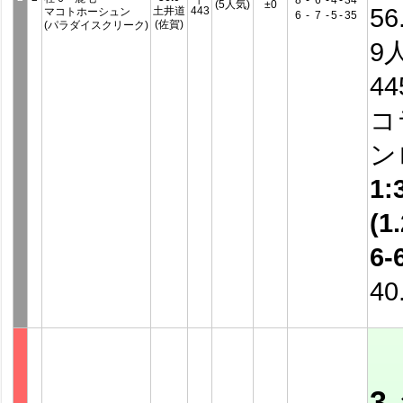
8
-
6
-
4
-
34
(5人気)
±0
56
土井道
443
マコトホーシュン
6
-
7
-
5
-
35
(佐賀)
(パラダイスクリーク)
9
4
コ
ン
1:
(1.
6-
40
3