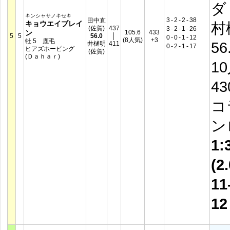
ダ
キンシャサノキセキ
3
-
2
-
2
-
38
田中直
キョウエイブレイ
村
(佐賀)
437
3
-
2
-
1
-
26
ン
105.6
433
5
5
56.0
│
0
-
0
-
1
-
12
(8人気)
+3
牡 5 鹿毛
56
井樋明
411
0
-
2
-
1
-
17
ヒアズホーピング
(佐賀)
(Ｄａｈａｒ)
1
4
コ
ン
1:
(2.
11
1