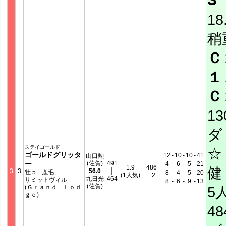
18
稍
Ｃ
１
Ｃ
13
ダ
ステイゴールド
☆
ゴールドグリッタ
12
-
10
-
10
-
41
山口勲
ー
(佐賀)
491
4
-
6
-
5
-
21
1.9
486
健 
3
3
56.0
│
牡 5 鹿毛
8
-
4
-
5
-
20
(1人気)
+2
九日光
464
サミットヴィル
8
-
6
-
9
-
13
(佐賀)
(Ｇｒａｎｄ Ｌｏｄ
5
ｇｅ)
4