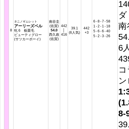
14
ダ
6
-
8
-
7
-
58
南谷圭
タニノギムレット
南
アーリーズベル
(佐賀)
442
1
-
2
-
1
-
18
39.1
442
8
54.0
│
牝 6 栃栗毛
5
-
6
-
6
-
40
(6人気)
+3
54
西久政
416
ビューティグロー
5
-
2
-
3
-
26
(佐賀)
(サツカーボーイ)
6
4
コ
ン
1:
(1.
8-
39