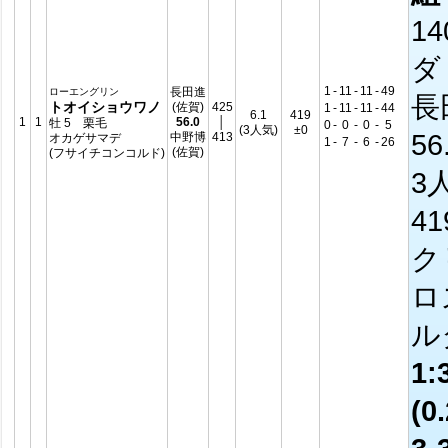
14
ダ
1
-
11
-
11
-
49
長田進
ローエングリン
長
トオイショウワノ
(佐賀)
425
1
-
11
-
11
-
44
6.1
419
1
1
56.0
│
牡 5 栗毛
0
-
0
-
0
-
5
(3人気)
±0
56
中野博
413
オカゲサマデ
1
-
7
-
6
-
26
(佐賀)
(フサイチコンコルド)
3
4
ク
ロ
ル
1:
(0.