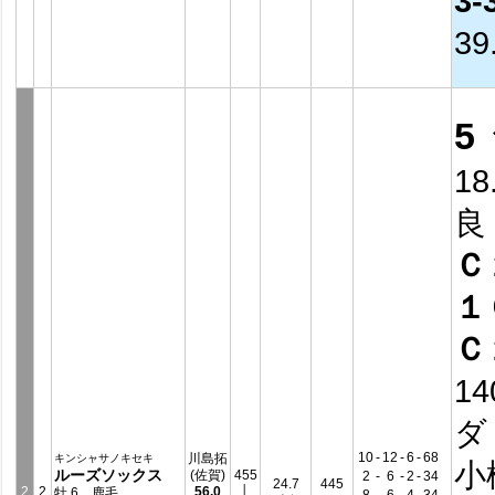
3-
39
5
18
良
Ｃ
１
Ｃ
14
ダ
10
-
12
-
6
-
68
川島拓
キンシャサノキセキ
小
ルーズソックス
(佐賀)
455
2
-
6
-
2
-
34
24.7
445
2
2
56.0
│
牡 6 鹿毛