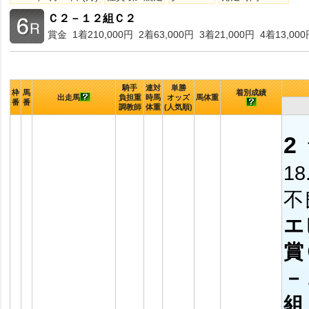
Ｃ２－１２組Ｃ２
賞金 1着210,000円 2着63,000円 3着21,000円 4着13,000
騎手
連対
単勝
枠
馬
着別成績
出走馬
負担重
時馬
オッズ
馬体重
番
番
調教師
体重
(人気順)
2
18
不
エ
賞
－
組