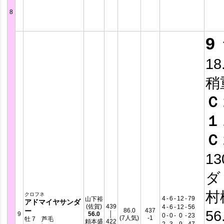
8
9
18
稍
Ｃ
１
Ｃ
13
ダ
村
クロフネ
4
-
6
-
12
-
79
山下裕
アドマイヤサンダ
(佐賀)
439
4
-
6
-
12
-
56
ー
86.0
437
56
9
56.0
│
0
-
0
-
0
-
23
(7人気)
-1
牡 7 芦毛
頼本盛
422