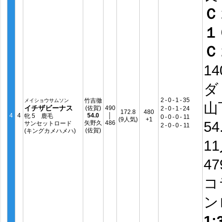
Ｃ
１
Ｃ
14
ダ
2
-
0
-
1
-
35
竹吉徹
メイショウサムソン
山
イチザビーナス
(佐賀)
490
2
-
0
-
1
-
24
172.8
480
4
4
54.0
│
牝 5 鹿毛
0
-
0
-
0
-
11
(9人気)
+1
54
矢野久
486
サンセットロード
2
-
0
-
0
-
11
(佐賀)
(キングカメハメハ)
1
4
コ
ン
1: