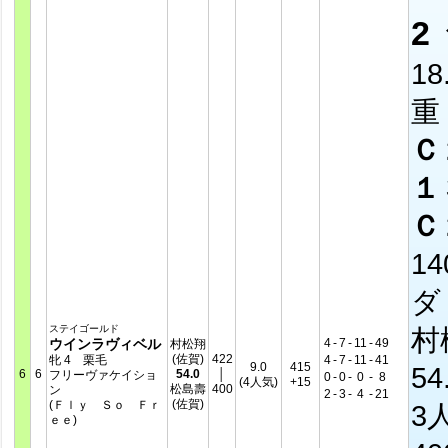
2
18
重
Ｃ
１
Ｃ
14
ダ
ステイゴールド
村
ウインラヴィベル
4
-
7
-
11
-
49
村松翔
(佐賀)
422
牝 4 栗毛
4
-
7
-
11
-
41
9.0
415
54
6
6
54.0
│
フリーヴァケイショ
0
-
0
-
0
-
8
(4人気)
+15
松島壽
400
ン
2
-
3
-
4
-
21
(佐賀)
(Ｆｌｙ Ｓｏ Ｆｒ
3
ｅｅ)