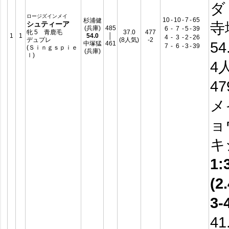
ダ
ロージズインメイ
10
-
10
-
7
-
65
杉浦健
寺
シュティーア
(兵庫)
485
6
-
7
-
5
-
39
牝 5 青鹿毛
37.0
477
1
1
54.0
│
4
-
3
-
2
-
26
デュプレ
(8人気)
-2
54
中塚猛
461
7
-
6
-
3
-
39
(Ｓｉｎｇｓｐｉｅ
(兵庫)
ｌ)
4
4
メ
ョ
キ
1:
(2.
3-
41