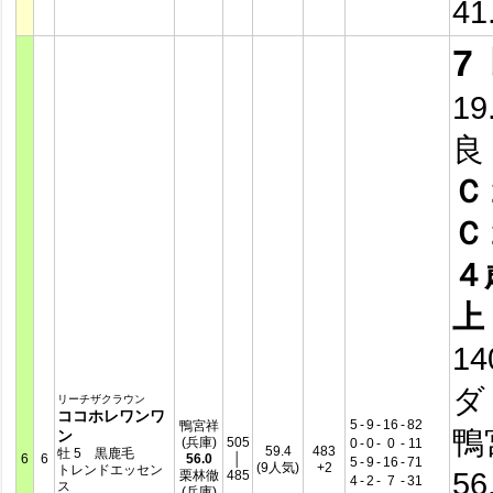
41
7
19
良
Ｃ
Ｃ
４
上
14
ダ
リーチザクラウン
ココホレワンワ
5
-
9
-
16
-
82
鴨宮祥
鴨
ン
(兵庫)
505
0
-
0
-
0
-
11
59.4
483
牡 5 黒鹿毛
6
6
56.0
│
5
-
9
-
16
-
71
(9人気)
+2
トレンドエッセン
56
栗林徹
485
4
-
2
-
7
-
31
ス
(兵庫)