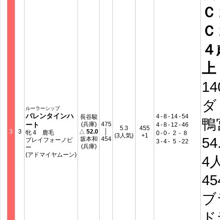
Ｃ
Ｃ
４
上
14
ダ
ルーラーシップ
バレンタインハ
4
-
8
-
14
-
54
長谷駿
鴨
ート
(兵庫)
475
4
-
8
-
12
-
46
5.3
455
3
3
△
52.0
│
牝 4 鹿毛
0
-
0
-
2
-
8
(3人気)
+1
54
坂本和
454
プレイフォーノビ
3
-
4
-
5
-
22
(兵庫)
ー
(アドマイヤムーン)
4
4
ブ
ド