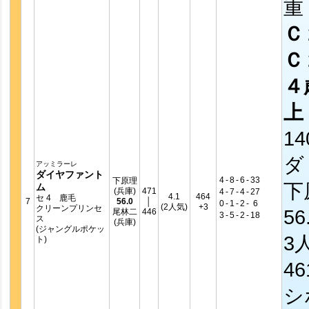
重
Ｃ
Ｃ
４
上
14
ダ
アッミラーレ
ダイヤファント
4
-
8
-
6
-
33
下原理
下
ム
(兵庫)
471
4
-
7
-
4
-
27
4.1
464
セ 4 鹿毛
7
56.0
│
0
-
1
-
2
-
6
(2人気)
+3
クリーンプリンセ
56
尾林二
446
3
-
5
-
2
-
18
ス
(兵庫)
(ジャングルポケッ
3
ト)
4
シ