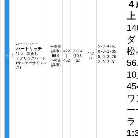
４
上
14
ダ
ハービンジャー
5
-
0
-
4
-
61
松本幸
松
ハートリッチ
(兵庫)
472
213.4
0
-
0
-
1
-
35
牡 5 黒鹿毛
447
4
4
56.0
│
(10人
5
-
0
-
3
-
26
デアリングハート
-7
56
小村正
452
気)
2
-
0
-
3
-
31
(サンデーサイレン
(兵庫)
ス)
1
4
ワ
ー
1: