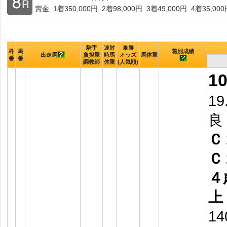
賞金 1着350,000円 2着98,000円 3着49,000円 4着35,000
騎手
連対
単勝
枠
馬
着別成績
出走馬
負担重
時馬
オッズ
馬体重
番
番
調教師
体重
(人気順)
1
19
良
Ｃ
Ｃ
４
上
14