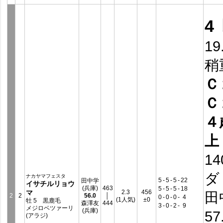
4
19
稍
Ｃ
Ｃ
４
上
14
ダ
ナカヤマフェスタ
5
-
5
-
5
-
22
田中学
イサチルリョウ
(兵庫)
463
5
-
5
-
5
-
18
マ
2.3
456
田
2
2
56.0
│
0
-
0
-
0
-
4
(1人気)
±0
牡 5 黒鹿毛
森澤友
444
3
-
0
-
2
-
9
メジロベツァーリ
(兵庫)
57
(アラジ)