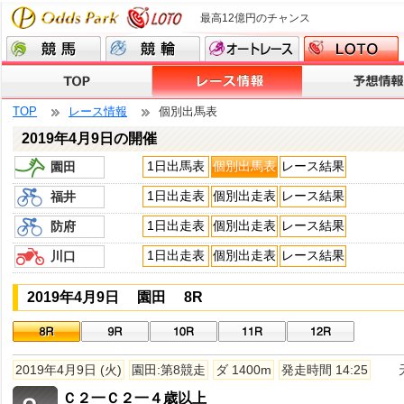
最高12億円のチャンス
TOP
レース情報
個別出馬表
2019年4月9日の開催
1日出馬表
個別出馬表
レース結果
園田
1日出走表
個別出走表
レース結果
福井
1日出走表
個別出走表
レース結果
防府
1日出走表
個別出走表
レース結果
川口
2019年4月9日 園田 8R
2019年4月9日 (火)
園田:第8競走
ダ 1400m
発走時間 14:25
Ｃ２一Ｃ２一４歳以上