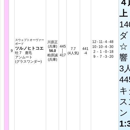
４
上
14
ダ
スウェプトオーヴァー
12
-
11
-
4
-
48
川原正
☆
ボード
(兵庫)
445
10
-
10
-
4
-
30
ツルノヒトコエ
7.7
441
9
56.0
│
2
-
1
-
0
-
18
牡 7 鹿毛
(4人気)
-4
響 
柏原誠
417
9
-
7
-
3
-
20
アンムート
(兵庫)
(グラスワンダー)
3
4
キ
ス
1: