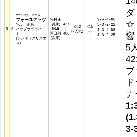
14
ダ
サウスヴィグラス
フォーユアラヴ
9
-
6
-
4
-
80
竹村達
☆
(兵庫)
437
牝 5 鹿毛
5
-
3
-
2
-
22
34.2
415
5
5
54.0
│
ハヤブサラヴハー
4
-
3
-
2
-
58
(7人気)
-6
響 
岡田利
406
ト
4
-
3
-
2
-
25
(兵庫)
(シンボリクリスエ
ス)
5
4
ブ
ド
ナ
1:
(1.
3-