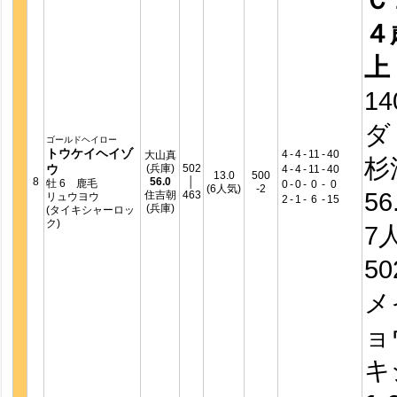
４
上
14
ダ
ゴールドヘイロー
トウケイヘイゾ
4
-
4
-
11
-
40
大山真
杉
ウ
(兵庫)
502
4
-
4
-
11
-
40
13.0
500
8
56.0
│
牡 6 鹿毛
0
-
0
-
0
-
0
(6人気)
-2
56
住吉朝
463
リュウヨウ
2
-
1
-
6
-
15
(兵庫)
(タイキシャーロッ
ク)
7
5
メ
ョ
キ