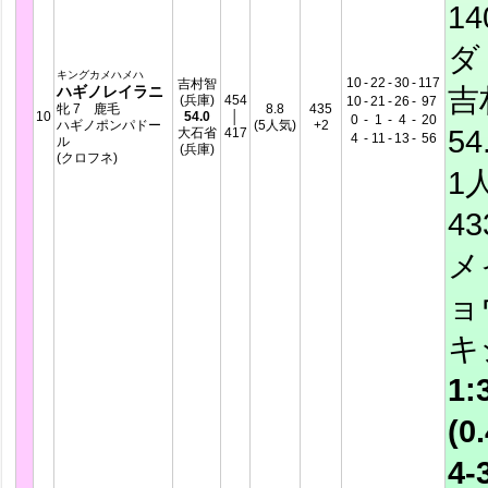
14
ダ
キングカメハメハ
10
-
22
-
30
-
117
吉村智
吉
ハギノレイラニ
(兵庫)
454
10
-
21
-
26
-
97
牝 7 鹿毛
8.8
435
10
54.0
│
0
-
1
-
4
-
20
ハギノポンパドー
(5人気)
+2
54
大石省
417
4
-
11
-
13
-
56
ル
(兵庫)
(クロフネ)
1
4
メ
ョ
キ
1:
(0.
4-