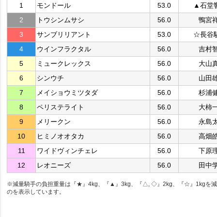
1
モンドール
53.0
▲石堂
2
トウシンムサシ
56.0
鴨宮
3
サンブリリアント
53.0
☆長谷
4
ウインフラクタル
56.0
吉村
5
ミュークレックス
56.0
大山
6
シンウチ
56.0
山田
7
メイショウミツタダ
56.0
杉浦
8
ペリステライト
56.0
大柿
9
メリークン
56.0
永島
10
ヒミノオオタカ
56.0
高畑
11
ワイドヴィンチェレ
56.0
下原
12
レオニーズ
56.0
田中
※減量騎手の負担重量は『★』4kg、『▲』3kg、『△, ◇』2kg、『☆』1kgを
のを表示しています。