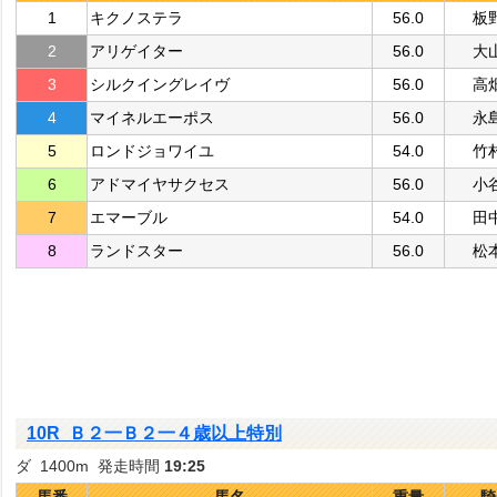
1
キクノステラ
56.0
板
2
アリゲイター
56.0
大
3
シルクイングレイヴ
56.0
高
4
マイネルエーポス
56.0
永
5
ロンドジョワイユ
54.0
竹
6
アドマイヤサクセス
56.0
小
7
エマーブル
54.0
田
8
ランドスター
56.0
松
10R Ｂ２一Ｂ２一４歳以上特別
ダ 1400m 発走時間
19:25