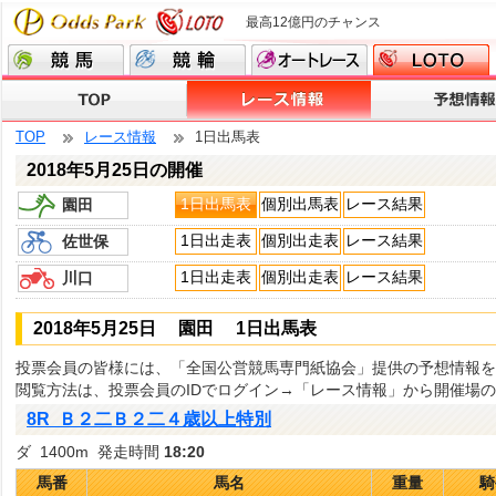
最高12億円のチャンス
TOP
レース情報
1日出馬表
2018年5月25日の開催
1日出馬表
個別出馬表
レース結果
園田
1日出走表
個別出走表
レース結果
佐世保
1日出走表
個別出走表
レース結果
川口
2018年5月25日 園田 1日出馬表
投票会員の皆様には、「全国公営競馬専門紙協会」提供の予想情報を
閲覧方法は、投票会員のIDでログイン→「レース情報」から開催場
8R Ｂ２二Ｂ２二４歳以上特別
ダ 1400m 発走時間
18:20
馬番
馬名
重量
騎