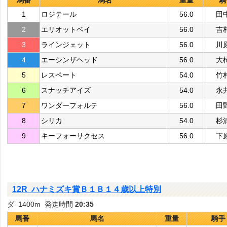
馬番
馬名
重量
騎
1
ロジテール
56.0
田
2
エリオットベイ
56.0
吉
3
ラインジェット
56.0
川
4
エーシンザヘッド
56.0
大
5
レスペート
54.0
竹
6
スナッチアイズ
54.0
永
7
ワンダーフォルテ
56.0
田
8
シリカ
54.0
杉
9
キーフォーサクセス
56.0
下
12R ハナミズキ賞Ｂ１Ｂ１４歳以上特別
ダ 1400m 発走時間
20:35
馬番
馬名
重量
騎手