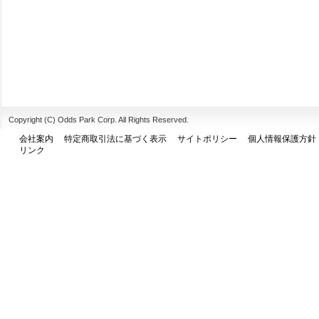
Copyright (C) Odds Park Corp. All Rights Reserved.
会社案内
特定商取引法に基づく表示
サイトポリシー
個人情報保護方針
リンク