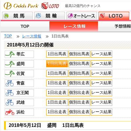
最高12億円のチャンス
TOP
レース情報
1日出馬表
2018年5月12日の開催
1日出馬表
個別出馬表
レース結果
帯広
1日出馬表
個別出馬表
レース結果
盛岡
1日出馬表
個別出馬表
レース結果
佐賀
1日出走表
個別出走表
レース結果
青森
1日出走表
個別出走表
レース結果
京王閣
1日出走表
個別出走表
レース結果
武雄
1日出走表
個別出走表
レース結果
浜松
2018年5月12日 盛岡 1日出馬表