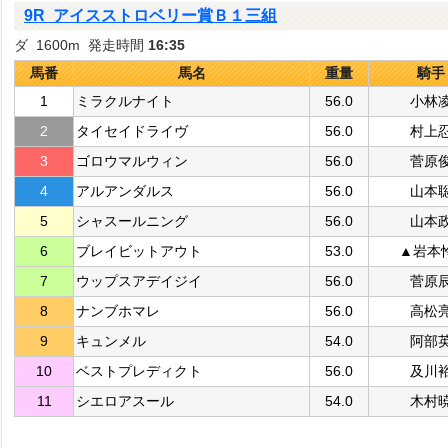
9R アイスストロベリー賞Ｂ１三組
ダ 1600m 発走時間
16:35
馬番
馬名
重量
騎手
1
ミラクルナイト
56.0
小林
2
タイセイドライヴ
56.0
村上
3
ゴロウマルウィン
56.0
菅原
4
アルアンダルス
56.0
山本
5
シャスールニング
56.0
山本
6
ブレイビットアウト
53.0
▲岩本
7
ウップスアデイジイ
56.0
菅原
8
ナンブホマレ
56.0
高松
9
キュンメル
54.0
阿部
10
ベストプレディクト
56.0
及川
11
シエロアスール
54.0
木村