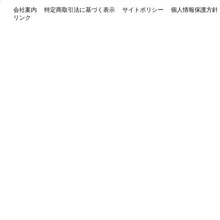
会社案内
特定商取引法に基づく表示
サイトポリシー
個人情報保護方針
リンク