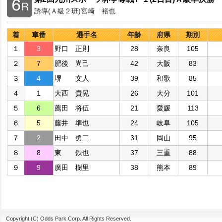
誘導(Ａ級２班)宮崎 裕也
着
車番
選手名
年齢
府県
期別
１
3
野口 正則
28
奈良
105
２
7
肥後 尚己
42
大阪
83
３
4
堺 文人
39
和歌
85
４
1
大西 貴晃
26
大分
101
５
6
薦田 将伍
21
愛媛
113
６
5
藤井 準也
24
岐阜
105
７
2
田中 勇二
31
岡山
95
８
8
東 鉄也
37
三重
88
９
9
廣田 樹里
38
熊本
89
Copyright (C) Odds Park Corp. All Rights Reserved.